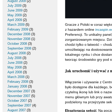
August 2009
(2)
July 2009
(3)
June 2009
(2)
May 2009
(2)
April 2009
(2)
Gracze z Polski w coraz więk
March 2009
(5)
z hazardem online
incaspin.
February 2009
(3)
December 2008
(3)
Preferencji. To unikalny panel
November 2008
(1)
zorganizowanym miejscu. Dzi
October 2008
(3)
chodzi tylko o łatwość – cho
September 2008
(2)
umożliwiając na dostosowanie
August 2008
(2)
lokalnego rynku i chce dost
July 2008
(3)
tworząc środowisko gry pod sw
June 2008
(2)
May 2008
(3)
Jak uruchomić i używać z 
April 2008
(3)
March 2008
(1)
February 2008
(3)
Włączenie i używanie z Centru
January 2008
(3)
było dostępne dla każdego, b
December 2007
(3)
czytelną ikonę lub link o naz
November 2007
(5)
menu głównym lub przy awatarz
October 2007
(2)
podzielony na przejrzyste sekc
September 2007
(4)
August 2007
(3)
Eksploracja sekcji:
Na począt