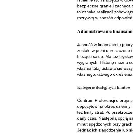
bezpieczne granie i zachęca 
to oznaka realizacji zobowiąz
rozrywką w sposób odpowiedzi
Administrowanie finansami 
Jasność w finansach to prior
zostało w pełni uproszczone i
bieżące saldo. Ma też błyskaw
wygranych. Historię można sor
właśnie tutaj ustawia się wsz
własnego, łatwego określenia
Kategorie dostępnych limitów
Centrum Preferencji oferuje 
depozytów na okres dzienny, 
też limity strat. Po przekroc
dany czas. Następną opcją są 
minut spędzonych przy grach.
Jednak ich złagodzenie lub s