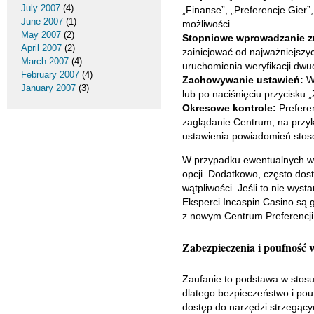
July 2007
(4)
„Finanse”, „Preferencje Gier
June 2007
(1)
możliwości.
May 2007
(2)
Stopniowe wprowadzanie z
April 2007
(2)
zainicjować od najważniejszy
March 2007
(4)
uruchomienia weryfikacji dwu
February 2007
(4)
Zachowywanie ustawień:
Wi
January 2007
(3)
lub po naciśnięciu przycisku
Okresowe kontrole:
Preferen
zaglądanie Centrum, na przyk
ustawienia powiadomień stos
W przypadku ewentualnych wąt
opcji. Dodatkowo, często dos
wątpliwości. Jeśli to nie wyst
Eksperci Incaspin Casino są g
z nowym Centrum Preferencji
Zabezpieczenia i poufność
Zaufanie to podstawa w stosu
dlatego bezpieczeństwo i pou
dostęp do narzędzi strzegący