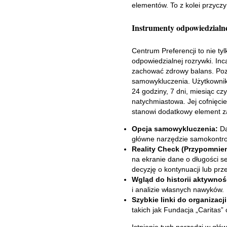
elementów. To z kolei przyczyn
Instrumenty odpowiedzialne
Centrum Preferencji to nie t
odpowiedzialnej rozrywki. In
zachować zdrowy balans. Poza
samowykluczenia. Użytkownik
24 godziny, 7 dni, miesiąc c
natychmiastowa. Jej cofnięci
stanowi dodatkowy element z
Opcja samowykluczenia:
Da
główne narzędzie samokontrol
Reality Check (Przypomnien
na ekranie dane o długości s
decyzję o kontynuacji lub prz
Wgląd do historii aktywnoś
i analizie własnych nawyków.
Szybkie linki do organizac
takich jak Fundacja „Caritas
Istnienie tych narzędzi w gł