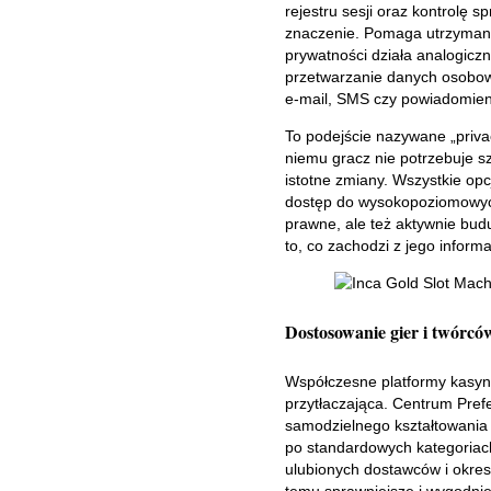
rejestru sesji oraz kontrolę 
znaczenie. Pomaga utrzymanie
prywatności działa analogiczn
przetwarzanie danych osobow
e-mail, SMS czy powiadomien
To podejście nazywane „privac
niemu gracz nie potrzebuje sz
istotne zmiany. Wszystkie opc
dostęp do wysokopoziomowyc
prawne, ale też aktywnie bud
to, co zachodzi z jego inform
Dostosowanie gier i twórc
Współczesne platformy kasyno
przytłaczająca. Centrum Pref
samodzielnego kształtowania sw
po standardowych kategoriach
ulubionych dostawców i okreso
temu sprawniejsze i wygodnie