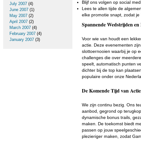
Blijf ons volgen op social m
July 2007
(4)
Lees te allen tijde de algem
June 2007
(1)
elke promotie snapt, zodat je 
May 2007
(2)
April 2007
(2)
Spannende Wedstrijden en 
March 2007
(4)
February 2007
(4)
Voor wie van houdt een lekker
January 2007
(3)
actie. Deze evenementen zijn
slottoernooien waarbij je op 
challenges die over meerdere 
speelt, automatisch punten ve
dichter bij de top kan plaatsen.
populaire onder onze Nederl
De Komende Tijd van Actie
We zijn continu bezig. Ons t
aanbod, gegrond op terugkopp
dynamische bonus trails, gez
maken. De toekomst biedt mee
passen op jouw speelgeschiede
plezieriger maken, zodat Gamb