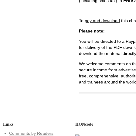
(including sales tax) to 
To
pay and download
this cha
Please note:
You will be directed to a Payp
for delivery of the PDF downl
download the material directl
We welcome comments on this 
secure income from advertisem
free, comprehensive, authorit
and trainees around the world
Links
HONcode
Comments by Readers