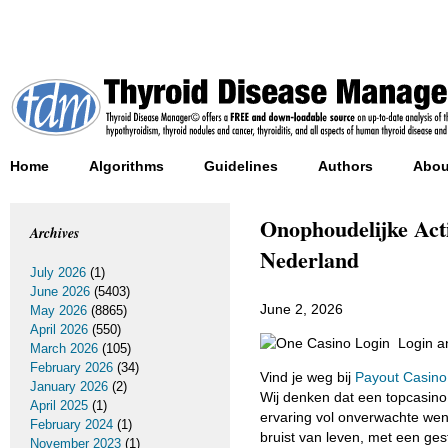
Home
Algorithms
Guidelines
Authors
Abou
Onophoudelijke Act
Archives
Nederland
July 2026
(1)
June 2026
(5403)
June 2, 2026
May 2026
(8865)
April 2026
(550)
March 2026
(105)
February 2026
(34)
Vind je weg bij
Payout Casino
January 2026
(2)
Wij denken dat een topcasino
April 2025
(1)
ervaring vol onverwachte we
February 2024
(1)
bruist van leven, met een ges
November 2023
(1)