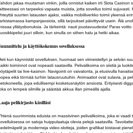
Tahdon jakaa muutaman vinkin, joilla onnistut kaiken irti Slota Casinon s
laitteessasi on tarpeeksi vapaata muistia, jotta sovellus toimii sujuvas
yhteyttä suurten latausten ajaksi, vaikka mobiiliverkko toimii yleensä eri
tarkistamassa kampanjaosiota, sillä tarjoukset päivittyvät usein. Älä unoh
missaa yllätysbonuksia. Ja tärkeintä: nauti joustavuudesta! Paras voitt
uosikkipelisi juuri silloin, kun sinulla on siihen halu ja hetki aikaa.
Suunnittelu ja käyttökokemus sovelluksessa
Heti kun käynnistät sovelluksen, huomaat sen viimeistellyn ja selvän suu
aikki toiminnot ovat nopeasti saatavilla. Pelivalikoima on siistiä ja luokit
öytäpelit tai live-kasinon. Navigointi on vaivatonta, ja etusivulla havait
nopea eikä törmää turhiin latausruutuihin. Animaatiot ovat sulavia, ja 
tietokoneella, jopa edullisempi kosketusnäytön ansiosta. Erityisesti digga
joka on lempeä silmille ja säästää akkua illan pimeällä ajalla.
Laaja pelikirjasto käsilläsi
Yhtenä suurimmista eduista on massiivinen pelivalikoima, joka ei vaadi 
ovelluksessa on satoja huippulaatuja olevia pelejä saatavilla. Tavoitatte 
hedelmäpelit ja moderneja video-slotteja, joiden grafiikat loistavat piene