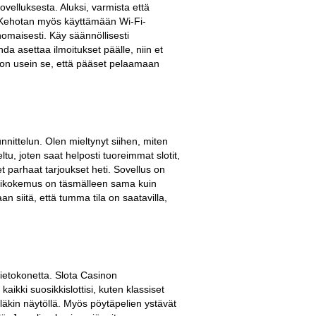
ovelluksesta. Aluksi, varmista että
ti. Kehotan myös käyttämään Wi-Fi-
nomaisesti. Käy säännöllisesti
da asettaa ilmoitukset päälle, niin et
o on usein se, että pääset pelaamaan
nnittelun. Olen mieltynyt siihen, miten
eltu, joten saat helposti tuoreimmat slotit,
set parhaat tarjoukset heti. Sovellus on
pelikokemus on täsmälleen sama kuin
an siitä, että tumma tila on saatavilla,
tietokonetta. Slota Casinon
kaikki suosikkislottisi, kuten klassiset
lläkin näytöllä. Myös pöytäpelien ystävät