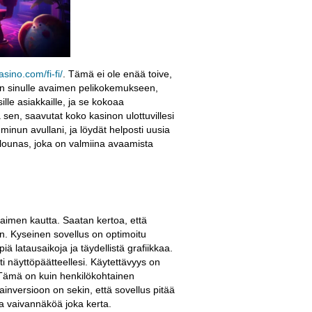
asino.com/fi-fi/
. Tämä ei ole enää toive,
an sinulle avaimen pelikokemukseen,
lle asiakkaille, ja se kokoaa
sen, saavutat koko kasinon ulottuvillesi
i minun avullani, ja löydät helposti uusia
ilounas, joka on valmiina avaamista
elaimen kautta. Saatan kertoa, että
. Kyseinen sovellus on optimoitu
piä latausaikoja ja täydellistä grafiikkaa.
eti näyttöpäätteellesi. Käytettävyys on
. Tämä on kuin henkilökohtainen
lainversioon on sekin, että sovellus pitää
ja vaivannäköä joka kerta.