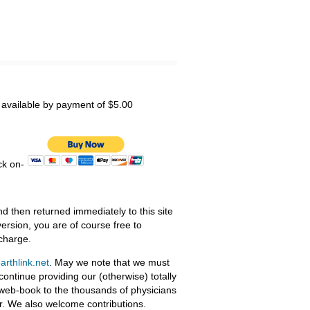
s available by payment of $5.00
ick on-
nd then returned immediately to this site
ersion, you are of course free to
 charge.
rthlink.net
. May we note that we must
ntinue providing our (otherwise) totally
 web-book to the thousands of physicians
r. We also welcome contributions.