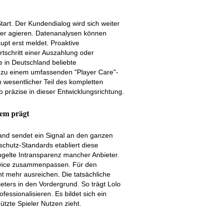
Start. Der Kundendialog wird sich weiter
tiger agieren. Datenanalysen können
aupt erst meldet. Proaktive
tschritt einer Auszahlung oder
e in Deutschland beliebte
 zu einem umfassenden "Player Care"-
n wesentlicher Teil des kompletten
no präzise in dieser Entwicklungsrichtung.
em prägt
land sendet ein Signal an den ganzen
chutz-Standards etabliert diese
ngelte Intransparenz mancher Anbieter.
rvice zusammenpassen. Für den
ht mehr ausreichen. Die tatsächliche
ieters in den Vordergrund. So trägt Lolo
ssionalisieren. Es bildet sich ein
tzte Spieler Nutzen zieht.