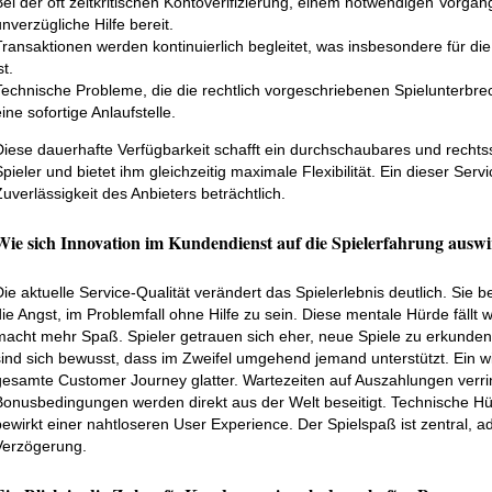
Bei der oft zeitkritischen Kontoverifizierung, einem notwendigen Vorgan
unverzügliche Hilfe bereit.
Transaktionen werden kontinuierlich begleitet, was insbesondere für 
st.
Technische Probleme, die die rechtlich vorgeschriebenen Spielunterbr
ine sofortige Anlaufstelle.
Diese dauerhafte Verfügbarkeit schafft ein durchschaubares und rechts
Spieler und bietet ihm gleichzeitig maximale Flexibilität. Ein dieser Serv
Zuverlässigkeit des Anbieters beträchtlich.
Wie sich Innovation im Kundendienst auf die Spielerfahrung auswi
Die aktuelle Service-Qualität verändert das Spielerlebnis deutlich. Sie b
die Angst, im Problemfall ohne Hilfe zu sein. Diese mentale Hürde fällt
macht mehr Spaß. Spieler getrauen sich eher, neue Spiele zu erkunden
sind sich bewusst, dass im Zweifel umgehend jemand unterstützt. Ein w
gesamte Customer Journey glatter. Wartezeiten auf Auszahlungen verri
Bonusbedingungen werden direkt aus der Welt beseitigt. Technische Hür
bewirkt einer nahtloseren User Experience. Der Spielspaß ist zentral, a
Verzögerung.