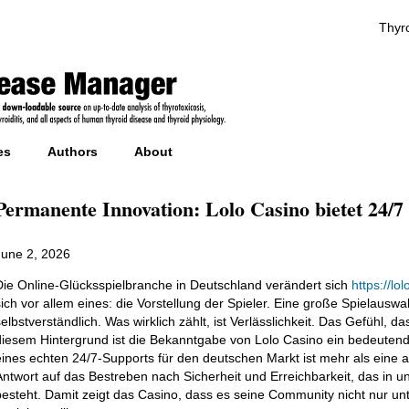
Thyro
es
Authors
About
Permanente Innovation: Lolo Casino bietet 24/7
June 2, 2026
Die Online-Glücksspielbranche in Deutschland verändert sich
https://l
sich vor allem eines: die Vorstellung der Spieler. Eine große Spielauswa
selbstverständlich. Was wirklich zählt, ist Verlässlichkeit. Das Gefühl, da
diesem Hintergrund ist die Bekanntgabe von Lolo Casino ein bedeutender
eines echten 24/7-Supports für den deutschen Markt ist mehr als eine au
Antwort auf das Bestreben nach Sicherheit und Erreichbarkeit, das in u
besteht. Damit zeigt das Casino, dass es seine Community nicht nur un