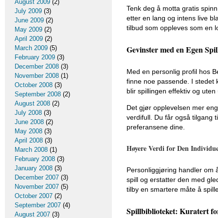
August 2009
(2)
Tenk deg å motta gratis spin
July 2009
(3)
etter en lang og intens live b
June 2009
(2)
tilbud som oppleves som en log
May 2009
(2)
April 2009
(2)
Gevinster med en Egen Spill
March 2009
(5)
February 2009
(3)
December 2008
(3)
Med en personlig profil hos Be
November 2008
(1)
finne noe passende. I stedet k
October 2008
(3)
blir spillingen effektiv og ut
September 2008
(2)
August 2008
(2)
Det gjør opplevelsen mer enga
July 2008
(3)
verdifull. Du får også tilgang
June 2008
(2)
preferansene dine.
May 2008
(3)
April 2008
(3)
Høyere Verdi for Den Individuel
March 2008
(1)
February 2008
(3)
January 2008
(3)
Personliggjøring handler om å g
December 2007
(3)
spill og erstatter den med gl
November 2007
(5)
tilby en smartere måte å spill
October 2007
(2)
September 2007
(4)
Spillbiblioteket: Kuratert 
August 2007
(3)