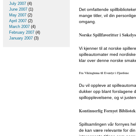
July 2007
(4)
June 2007
(1)
Det omfattende spillbiblioteke
May 2007
(2)
mange titler, vil din personli
April 2007
(2)
omgang.
March 2007
(4)
February 2007
(4)
Norske Spillfavoritter i Søkelys
January 2007
(3)
Vi kjenner til at norske spill
spilleautomater med nordiske t
klar over denne norske smaken
Fra Vikingtema til Eventyr i Fjordene
Du vil oppleve at spilleautom
dukker opp blant forslagene di
spillopplevelsene, og vi juste
Kontinuerlig Fornyet Bibliotek
Spillsamlingen vår fornyes hel
de kan være relevante for din s