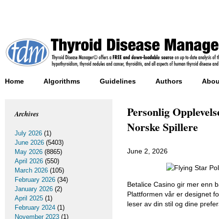
Home
Algorithms
Guidelines
Authors
Abou
Personlig Opplevels
Archives
Norske Spillere
July 2026
(1)
June 2026
(5403)
June 2, 2026
May 2026
(8865)
April 2026
(550)
March 2026
(105)
February 2026
(34)
Betalice Casino gir mer enn b
January 2026
(2)
Plattformen vår er designet fo
April 2025
(1)
leser av din stil og dine prefe
February 2024
(1)
November 2023
(1)