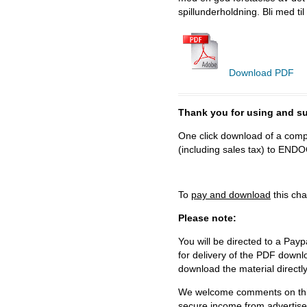
spillunderholdning. Bli med ti
Download PDF
Thank you for using and
One click download of a compl
(including sales tax) to 
To
pay and download
this cha
Please note:
You will be directed to a Payp
for delivery of the PDF downl
download the material directl
We welcome comments on this 
secure income from advertisem