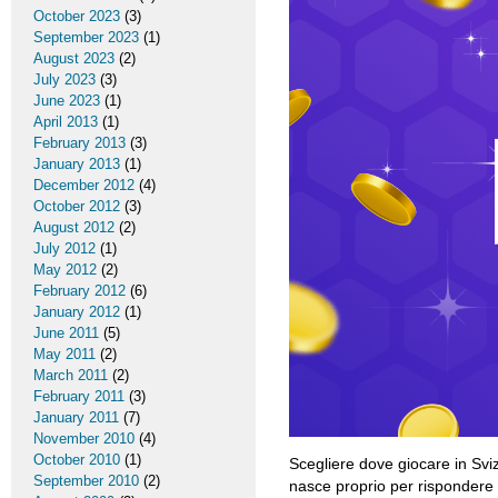
October 2023
(3)
September 2023
(1)
August 2023
(2)
July 2023
(3)
June 2023
(1)
April 2013
(1)
February 2013
(3)
January 2013
(1)
December 2012
(4)
October 2012
(3)
August 2012
(2)
July 2012
(1)
May 2012
(2)
February 2012
(6)
January 2012
(1)
June 2011
(5)
May 2011
(2)
March 2011
(2)
February 2011
(3)
January 2011
(7)
November 2010
(4)
October 2010
(1)
Scegliere dove giocare in Svi
September 2010
(2)
nasce proprio per rispondere ai