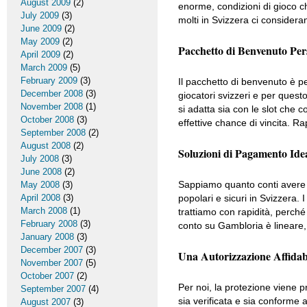
August 2009
(2)
enorme, condizioni di gioco c
July 2009
(3)
molti in Svizzera ci considera
June 2009
(2)
May 2009
(2)
Pacchetto di Benvenuto Pers
April 2009
(2)
March 2009
(5)
February 2009
(3)
Il pacchetto di benvenuto è p
December 2008
(3)
giocatori svizzeri e per quest
November 2008
(1)
si adatta sia con le slot che co
October 2008
(3)
effettive chance di vincita. R
September 2008
(2)
August 2008
(2)
Soluzioni di Pagamento Ideal
July 2008
(3)
June 2008
(2)
Sappiamo quanto conti avere t
May 2008
(3)
April 2008
(3)
popolari e sicuri in Svizzera. 
March 2008
(1)
trattiamo con rapidità, perché
February 2008
(3)
conto su Gambloria è lineare, 
January 2008
(3)
December 2007
(3)
Una Autorizzazione Affidab
November 2007
(5)
October 2007
(2)
Per noi, la protezione viene p
September 2007
(4)
sia verificata e sia conforme a
August 2007
(3)