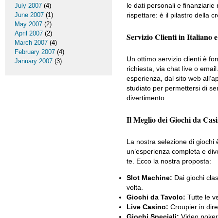
le dati personali e finanziari
July 2007
(4)
June 2007
(1)
rispettare: è il pilastro della
May 2007
(2)
April 2007
(2)
Servizio Clienti in Italiano 
March 2007
(4)
February 2007
(4)
Un ottimo servizio clienti è f
January 2007
(3)
richiesta, via chat live o emai
esperienza, dal sito web all’
studiato per permettersi di sen
divertimento.
Il Meglio dei Giochi da Cas
La nostra selezione di giochi è
un’esperienza completa e diver
te. Ecco la nostra proposta:
Slot Machine:
Dai giochi clas
volta.
Giochi da Tavolo:
Tutte le ve
Live Casino:
Croupier in dire
Giochi Speciali:
Video poker,