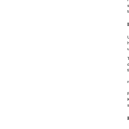
t
t
F
s