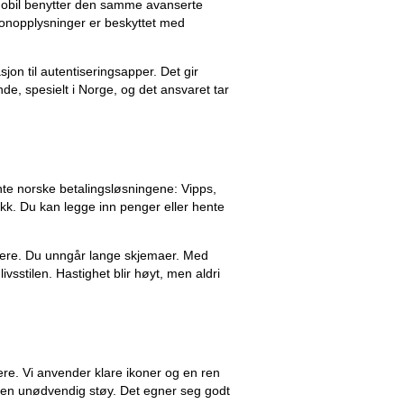
o mobil benytter den samme avanserte
sonopplysninger er beskyttet med
sjon til autentiseringsapper. Det gir
nde, spesielt i Norge, og det ansvaret tar
ente norske betalingsløsningene: Vipps,
kk. Du kan legge inn penger eller hente
enklere. Du unngår lange skjemaer. Med
vsstilen. Hastighet blir høyt, men aldri
ere. Vi anvender klare ikoner og en ren
uten unødvendig støy. Det egner seg godt