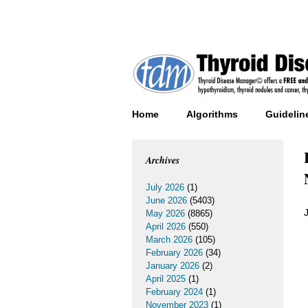
Home
Algorithms
Guidelin
Archives
July 2026
(1)
June 2026
(5403)
May 2026
(8865)
April 2026
(550)
March 2026
(105)
February 2026
(34)
January 2026
(2)
April 2025
(1)
February 2024
(1)
November 2023
(1)