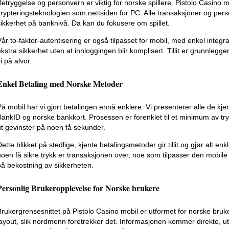
Betryggelse og personvern er viktig for norske spillere. Pistolo Casin
krypteringsteknologien som nettsiden for PC. Alle transaksjoner og per
sikkerhet på banknivå. Da kan du fokusere om spillet.
Vår to-faktor-autentisering er også tilpasset for mobil, med enkel integra
ekstra sikkerhet uten at innloggingen blir komplisert. Tillit er grunnlegge
i på alvor.
Enkel Betaling med Norske Metoder
På mobil har vi gjort betalingen ennå enklere. Vi presenterer alle de kj
BankID og norske bankkort. Prosessen er forenklet til et minimum av try
ut gevinster på noen få sekunder.
Dette blikket på stedlige, kjente betalingsmetoder gir tillit og gjør alt 
noen få sikre trykk er transaksjonen over, noe som tilpasser den mobile li
på bekostning av sikkerheten.
Personlig Brukeropplevelse for Norske brukere
Brukergrensesnittet på Pistolo Casino mobil er utformet for norske bruk
layout, slik nordmenn foretrekker det. Informasjonen kommer direkte, 