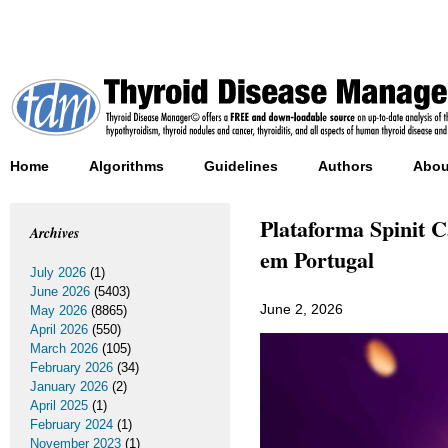
Home
Algorithms
Guidelines
Authors
Abou
Plataforma Spinit 
Archives
em Portugal
July 2026
(1)
June 2026
(5403)
June 2, 2026
May 2026
(8865)
April 2026
(550)
March 2026
(105)
February 2026
(34)
January 2026
(2)
April 2025
(1)
February 2024
(1)
November 2023
(1)