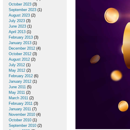
October 2023
(3)
September 2023
(1)
August 2023
(2)
July 2023
(3)
June 2023
(1)
April 2013
(1)
February 2013
(3)
January 2013
(1)
December 2012
(4)
October 2012
(3)
August 2012
(2)
July 2012
(1)
May 2012
(2)
February 2012
(6)
January 2012
(1)
June 2011
(5)
May 2011
(2)
March 2011
(2)
February 2011
(3)
January 2011
(7)
November 2010
(4)
October 2010
(1)
September 2010
(2)