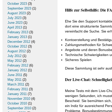
October 2023
(3)
September 2023
(1)
Hilfe zur Selbsthilfe: Die 
August 2023
(2)
July 2023
(3)
Ehe Sie den Support kontaktie
June 2023
(1)
dort eine strukturierte Samml
April 2013
(1)
vereinfacht die Suche. Sie er
February 2013
(3)
January 2013
(1)
Kontoerstellung und Bestätig
December 2012
(4)
Zahlungsmethoden für Schwei
October 2012
(3)
Angebote und deren Bonusb
August 2012
(2)
Technische Schwierigkeiten u
July 2012
(1)
Sicheres Spielen
May 2012
(2)
February 2012
(6)
Diese Sammlung ist sehr ausf
January 2012
(1)
June 2011
(5)
Der Live-Chat: Schnelligkei
May 2011
(2)
March 2011
(2)
February 2011
(3)
Meine Tests mit dem Live-Cha
January 2011
(7)
wenigen Sekunden, ich musste
November 2010
(4)
Bescheid. Sie bemühten sich,
October 2010
(1)
ein Indiz für ausreichend Per
September 2010
(2)
Probleme, Bonusbestimmungen