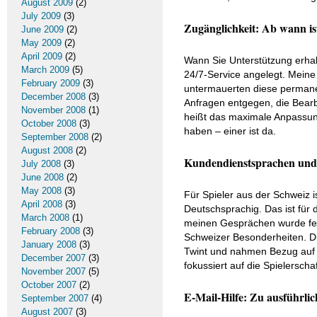
August 2009
(2)
July 2009
(3)
Zugänglichkeit: Ab wann i
June 2009
(2)
May 2009
(2)
April 2009
(2)
Wann Sie Unterstützung erhalt
March 2009
(5)
24/7-Service angelegt. Meine
February 2009
(3)
untermauerten diese permanen
December 2008
(3)
Anfragen entgegen, die Bearbe
November 2008
(1)
heißt das maximale Anpassung
October 2008
(3)
haben – einer ist da.
September 2008
(2)
August 2008
(2)
Kundendienstsprachen und k
July 2008
(3)
June 2008
(2)
May 2008
(3)
Für Spieler aus der Schweiz 
April 2008
(3)
Deutschsprachig. Das ist für 
March 2008
(1)
meinen Gesprächen wurde fehle
February 2008
(3)
Schweizer Besonderheiten. D
January 2008
(3)
Twint und nahmen Bezug auf r
December 2007
(3)
fokussiert auf die Spielersch
November 2007
(5)
October 2007
(2)
E-Mail-Hilfe: Zu ausführli
September 2007
(4)
August 2007
(3)