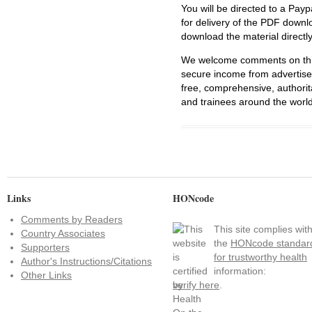
You will be directed to a Payp
for delivery of the PDF downl
download the material directl
We welcome comments on this 
secure income from advertisem
free, comprehensive, authorit
and trainees around the world
Links
HONcode
Comments by Readers
This site complies wit
Country Associates
the
HONcode standar
Supporters
for trustworthy health
Author's Instructions/Citations
information:
Other Links
verify here
.