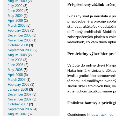
August 2009
(2)
Prispôsobený zážitok určen
July 2009
(3)
June 2009
(2)
May 2009
(2)
Súčasný svet je neustále v p
April 2009
(2)
prispôsobené a pracuje spoľah
March 2009
(5)
sťahovať akúkoľvek dodatočnú
February 2009
(3)
obľúbený prehliadač. Mobilná
December 2008
(3)
zabezpečených platieb a záka
November 2008
(1)
kdekoľvek, čo vám dáva úpln
October 2008
(3)
September 2008
(2)
Prvotriedny výber hier pre
August 2008
(2)
July 2008
(3)
June 2008
(2)
Vstúpte do online dverí Play
May 2008
(3)
Naša herná knižnica je dôkla
April 2008
(3)
kvalitu grafického spracovan
March 2008
(1)
témami, od tradičných ovocný
February 2008
(3)
širokú škálu stolových hier, v
January 2008
(3)
autentickom zážitku, máme pri
December 2007
(3)
November 2007
(5)
Unikátne bonusy a privilégi
October 2007
(2)
September 2007
(4)
August 2007
(3)
Oceňujeme
https://tracxn.co