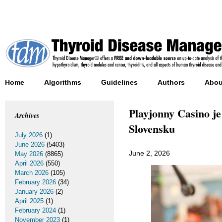
Home
Algorithms
Guidelines
Authors
Abou
Playjonny Casino je
Archives
Slovensku
July 2026
(1)
June 2026
(5403)
June 2, 2026
May 2026
(8865)
April 2026
(550)
March 2026
(105)
February 2026
(34)
January 2026
(2)
April 2025
(1)
February 2024
(1)
November 2023
(1)