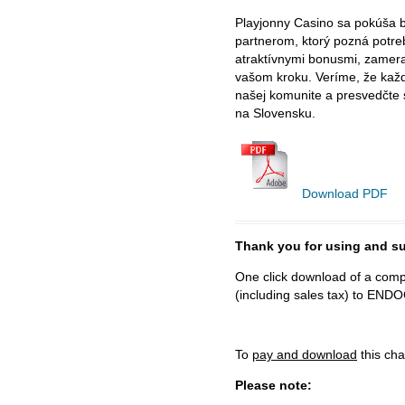
Playjonny Casino sa pokúša b
partnerom, ktorý pozná potre
atraktívnymi bonusmi, zamer
vašom kroku. Veríme, že každ
našej komunite a presvedčte s
na Slovensku.
Download PDF
Thank you for using and
One click download of a compl
(including sales tax) to 
To
pay and download
this cha
Please note: