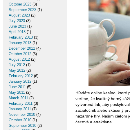
October 2023
(3)
September 2023
(1)
August 2023
(2)
July 2023
(3)
June 2023
(1)
April 2013
(1)
February 2013
(3)
January 2013
(1)
December 2012
(4)
October 2012
(3)
August 2012
(2)
July 2012
(1)
May 2012
(2)
February 2012
(6)
January 2012
(1)
June 2011
(5)
May 2011
(2)
Hľadáte online kasíno, ktoré
March 2011
(2)
veríme, že kvalitný herný zá
February 2011
(3)
vytvorená tak, aby poskytoval
January 2011
(7)
začiatočník alebo skúsený pr
November 2010
(4)
hazardné hry. Naším cieľom je
October 2010
(1)
čerstvá a atraktívna.
September 2010
(2)