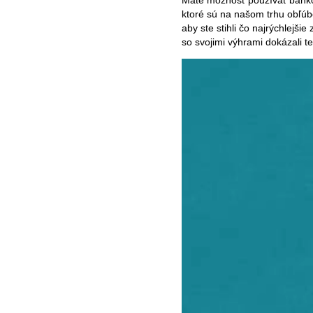
ktoré sú na našom trhu obľúbe
aby ste stihli čo najrýchlejši
so svojimi výhrami dokázali t