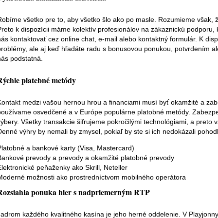
Robíme všetko pre to, aby všetko šlo ako po masle. Rozumieme však, ž
Preto k dispozícii máme kolektív profesionálov na zákaznickú podporu, 
nás kontaktovať cez online chat, e-mail alebo kontaktný formulár. K disp
problémy, ale aj keď hľadáte radu s bonusovou ponukou, potvrdením al
nás podstatná.
Rýchle platebné metódy
Kontakt medzi vašou hernou hrou a financiami musí byť okamžité a za
používame osvedčené a v Európe populárne platobné metódy. Zabezpeču
výbery. Všetky transakcie šifrujeme pokročilými technológiami, a preto 
Denné výhry by nemali by zmysel, pokiaľ by ste si ich nedokázali pohod
Platobné a bankové karty (Visa, Mastercard)
Bankové prevody a prevody a okamžité platobné prevody
Elektronické peňaženky ako Skrill, Neteller
Moderné možnosti ako prostredníctvom mobilného operátora
Rozsiahla ponuka hier s nadpriemerným RTP
Jadrom každého kvalitného kasína je jeho herné oddelenie. V Playjonny 