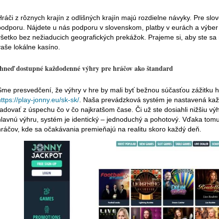
Hráči z rôznych krajín z odlišných krajín majú rozdielne návyky. Pre slo
podporu. Nájdete u nás podporu v slovenskom, platby v eurách a výber h
všetko bez nežiaducich geografických prekážok. Prajeme si, aby ste sa 
vaše lokálne kasíno.
Ihneď dostupné každodenné výhry pre hráčov ako štandard
Sme presvedčení, že výhry v hre by mali byť bežnou súčasťou zážitku hr
ttps://play-jonny.eu/sk-sk/
. Naša prevádzková systém je nastavená ka
radovať z úspechu čo v čo najkratšom čase. Či už ste dosiahli nižšiu v
hlavnú výhru, systém je identický – jednoduchý a pohotový. Vďaka tom
hráčov, kde sa očakávania premieňajú na realitu skoro každý deň.