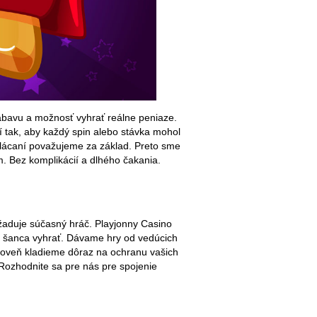
bavu a možnosť vyhrať reálne peniaze.
í tak, aby každý spin alebo stávka mohol
vyplácaní považujeme za základ. Preto sme
. Bez komplikácií a dlhého čakania.
žaduje súčasný hráč. Playjonny Casino
a šanca vyhrať. Dávame hry od vedúcich
roveň kladieme dôraz na ochranu vašich
 Rozhodnite sa pre nás pre spojenie