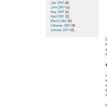
July 2007
(4)
June 2007
(1)
May 2007
(2)
April 2007
(2)
March 2007
(4)
February 2007
(4)
January 2007
(3)