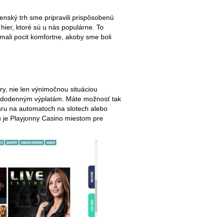
venský trh sme pripravili prispôsobenú
ier, ktoré sú u nás populárne. To
mali pocit komfortne, akoby sme boli
y, nie len výnimočnou situáciou
ždodenným výplatám. Máte možnosť tak
ýhru na automatoch na slotech alebo
u je Playjonny Casino miestom pre