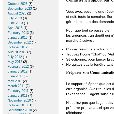
October 2023
(3)
September 2023
(1)
Vous avez besoin d'une réponse
August 2023
(2)
et nuit, toute la semaine. Sur 
July 2023
(3)
gérer la plupart des demande
June 2023
(1)
April 2013
(1)
Pour que tout se passe bien, a
February 2013
(3)
les urgences : un dépôt qui n'
January 2013
(1)
marche à suivre :
December 2012
(4)
October 2012
(3)
Connectez-vous à votre comp
August 2012
(2)
Trouvez l'icône "Chat" ou "Aid
July 2012
(1)
Sélectionnez pour lancer la c
May 2012
(2)
Ne quittez pas la fenêtre tant
February 2012
(6)
Préparer son Communicatio
January 2012
(1)
June 2011
(5)
May 2011
(2)
Le support téléphonique est di
March 2011
(2)
être organisé. Avoir tous le
February 2011
(3)
l'expérience : l'agent saisit p
January 2011
(7)
November 2010
(4)
N'oubliez pas que l'agent devr
October 2010
(1)
préparer prouve aussi que vot
September 2010
(2)
téléphone :