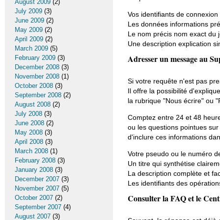
August 2009
(2)
July 2009
(3)
Vos identifiants de connexion (
June 2009
(2)
Les données informations préc
May 2009
(2)
Le nom précis nom exact du j
April 2009
(2)
Une description explication si
March 2009
(5)
Adresser un message au Su
February 2009
(3)
December 2008
(3)
November 2008
(1)
Si votre requête n'est pas pre
October 2008
(3)
Il offre la possibilité d'expl
September 2008
(2)
la rubrique "Nous écrire" ou "
August 2008
(2)
July 2008
(3)
Comptez entre 24 et 48 heures
June 2008
(2)
ou les questions pointues sur
May 2008
(3)
d'inclure ces informations da
April 2008
(3)
March 2008
(1)
Votre pseudo ou le numéro d
February 2008
(3)
Un titre qui synthétise clairem
January 2008
(3)
La description complète et fa
December 2007
(3)
Les identifiants des opération
November 2007
(5)
Consulter la FAQ et le Cent
October 2007
(2)
September 2007
(4)
August 2007
(3)