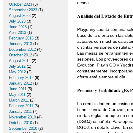
desea.
October 2023
(3)
September 2023
(1)
Análisis del Listado de Ent
August 2023
(2)
July 2023
(3)
June 2023
(1)
Playjonny cuenta con una sele
April 2013
(1)
base de la oferta son las slot
February 2013
(3)
actuales con muchas caracter
January 2013
(1)
distintas versiones de ruleta,
December 2012
(4)
Las mesas se retransmiten en
October 2012
(3)
sesiones. Los proveedores de
August 2012
(2)
Evolution, Play'n GO y Yggdra
July 2012
(1)
constantemente, incorporando
May 2012
(2)
oferta esté siempre al día.
February 2012
(6)
January 2012
(1)
June 2011
(5)
Permiso y Fiabilidad: ¿Es P
May 2011
(2)
March 2011
(2)
La credibilidad en un casino
February 2011
(3)
tiene licencia de Curazao, em
January 2011
(7)
ciertas reglas, aunque no son
November 2010
(4)
(DGOJ) española. Para operar
October 2010
(1)
DGOJ, un detalle clave. En s
September 2010
(2)