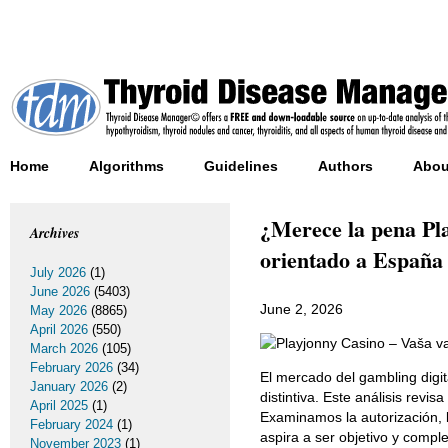
Home
Algorithms
Guidelines
Authors
Abou
¿Merece la pena Pla
Archives
orientado a España
July 2026
(1)
June 2026
(5403)
June 2, 2026
May 2026
(8865)
April 2026
(550)
March 2026
(105)
February 2026
(34)
El mercado del gambling digi
January 2026
(2)
distintiva. Este análisis revi
April 2025
(1)
Examinamos la autorización, la
February 2024
(1)
aspira a ser objetivo y compl
November 2023
(1)