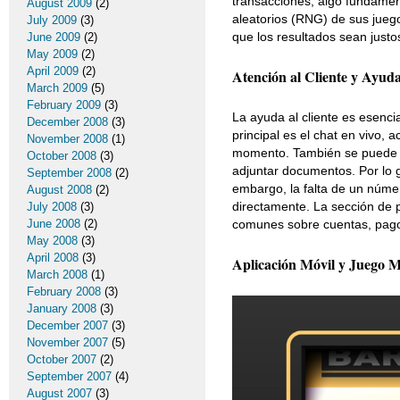
transacciones, algo fundame
August 2009
(2)
aleatorios (RNG) de sus juego
July 2009
(3)
que los resultados sean justo
June 2009
(2)
May 2009
(2)
April 2009
(2)
Atención al Cliente y Ayud
March 2009
(5)
February 2009
(3)
La ayuda al cliente es esencia
December 2008
(3)
principal es el chat en vivo, 
November 2008
(1)
momento. También se puede co
October 2008
(3)
adjuntar documentos. Por lo g
September 2008
(2)
embargo, la falta de un númer
August 2008
(2)
directamente. La sección de 
July 2008
(3)
June 2008
(2)
comunes sobre cuentas, pagos
May 2008
(3)
April 2008
(3)
Aplicación Móvil y Juego M
March 2008
(1)
February 2008
(3)
January 2008
(3)
December 2007
(3)
November 2007
(5)
October 2007
(2)
September 2007
(4)
August 2007
(3)