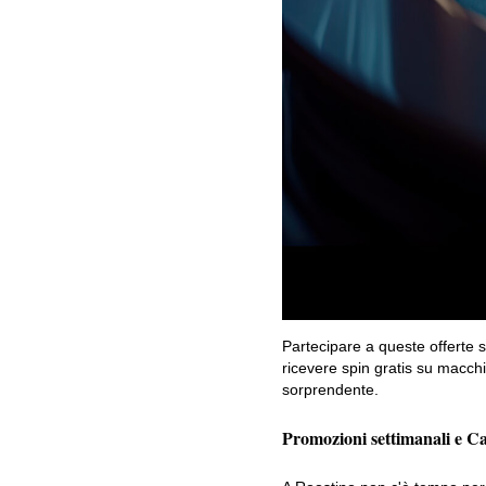
Partecipare a queste offerte 
ricevere spin gratis su macc
sorprendente.
Promozioni settimanali e C