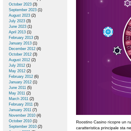
October 2023
(3)
September 2023
(1)
August 2023
(2)
July 2023
(3)
June 2023
(1)
April 2013
(1)
February 2013
(3)
January 2013
(1)
December 2012
(4)
October 2012
(3)
August 2012
(2)
July 2012
(1)
May 2012
(2)
February 2012
(6)
January 2012
(1)
June 2011
(5)
May 2011
(2)
March 2011
(2)
February 2011
(3)
January 2011
(7)
November 2010
(4)
October 2010
(1)
Roostino Casino ricopre un ruolo
September 2010
(2)
caratteristica principale sta ne