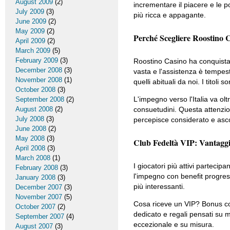
August 2009
(2)
incrementare il piacere e le po
July 2009
(3)
più ricca e appagante.
June 2009
(2)
May 2009
(2)
Perché Scegliere Roostino Ca
April 2009
(2)
March 2009
(5)
February 2009
(3)
Roostino Casino ha conquistato i
December 2008
(3)
vasta e l'assistenza è tempesti
November 2008
(1)
quelli abituali da noi. I titoli
October 2008
(3)
L'impegno verso l'Italia va ol
September 2008
(2)
August 2008
(2)
consuetudini. Questa attenzion
July 2008
(3)
percepisce considerato e asco
June 2008
(2)
May 2008
(3)
Club Fedeltà VIP: Vantaggi
April 2008
(3)
March 2008
(1)
I giocatori più attivi partecip
February 2008
(3)
l'impegno con benefit progress
January 2008
(3)
più interessanti.
December 2007
(3)
November 2007
(5)
Cosa riceve un VIP? Bonus con
October 2007
(2)
dedicato e regali pensati su 
September 2007
(4)
eccezionale e su misura.
August 2007
(3)