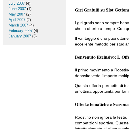
July 2007
(4)
Giri Gratuiti su Slot Getton
June 2007
(1)
May 2007
(2)
April 2007
(2)
I giri gratis sono sempre ben
March 2007
(4)
che in offerte a tempo. Con que
February 2007
(4)
January 2007
(3)
Il vantaggio è che puoi ottene
eccellente metodo per studiare
Benvenuto Esclusivo: L'Off
Il primo movimento a Roostino
deposito vede l'importo moltip
Questa offerta permette di testa
un'ottima opportunità per famil
Offerte tematiche e Season
Roostino non ignora le feste. 
competizioni sportive. Queste
intrattenimento al clima stagi