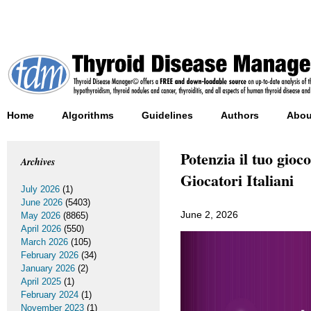
Home
Algorithms
Guidelines
Authors
Abou
Potenzia il tuo gioc
Archives
Giocatori Italiani
July 2026
(1)
June 2026
(5403)
June 2, 2026
May 2026
(8865)
April 2026
(550)
March 2026
(105)
February 2026
(34)
January 2026
(2)
April 2025
(1)
February 2024
(1)
November 2023
(1)