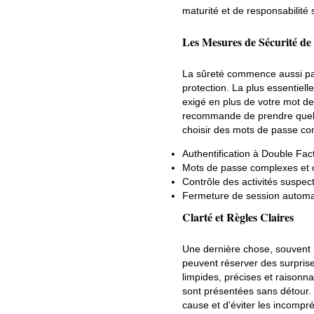
maturité et de responsabilité 
Les Mesures de Sécurité d
La sûreté commence aussi par
protection. La plus essentiell
exigé en plus de votre mot de
recommande de prendre quelque
choisir des mots de passe co
Authentification à Double Fa
Mots de passe complexes et co
Contrôle des activités suspec
Fermeture de session automati
Clarté et Règles Claires
Une dernière chose, souvent 
peuvent réserver des surpris
limpides, précises et raisonna
sont présentées sans détour.
cause et d'éviter les incompré