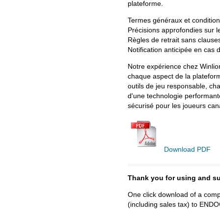
plateforme.
Termes généraux et conditions 
Précisions approfondies sur l
Règles de retrait sans clause
Notification anticipée en cas 
Notre expérience chez Winlio
chaque aspect de la plateforme
outils de jeu responsable, ch
d'une technologie performante,
sécurisé pour les joueurs can
Download PDF
Thank you for using and
One click download of a compl
(including sales tax) to 