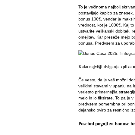
To je večinoma najbolj skrivan
postavljajo kapico za znesek,
bonus 100€, vendar je maksim
vrednost, kot je 1000€. Kaj 
ustvarite velikanski dobitek, 
omejitev. Kar preseže mejo b
bonusa. Predvsem za uporabnik
Kako najvišji dviganje vpliva n
Če veste, da je vaš možni dobi
velikimi stavami v upanju na i
verjetno primernejša strategi
mejo in jo fiksirate. To pa je
predvsem pomembna pri bonusi
dejansko oviro za resnično izp
Posebni pogoji za bonuse br