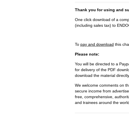
Thank you for using and
One click download of a compl
(including sales tax) to 
To
pay and download
this cha
Please note:
You will be directed to a Payp
for delivery of the PDF downl
download the material directl
We welcome comments on this 
secure income from advertisem
free, comprehensive, authorit
and trainees around the world