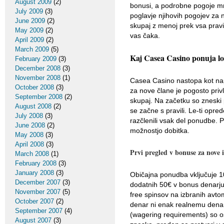
August 2009
(2)
bonusi, a podrobne pogoje mn
July 2009
(3)
poglavje njihovih pogojev za 
June 2009
(2)
skupaj z menoj prek vsa pravil
May 2009
(2)
vas čaka.
April 2009
(2)
March 2009
(5)
Kaj Casea Casino ponuja 
February 2009
(3)
December 2008
(3)
November 2008
(1)
Casea Casino nastopa kot nap
October 2008
(3)
za nove člane je pogosto priv
September 2008
(2)
skupaj. Na začetku so zneski p
August 2008
(2)
se začne s pravili. Le-ti opre
July 2008
(3)
razčlenili vsak del ponudbe. Pr
June 2008
(2)
možnostjo dobitka.
May 2008
(3)
April 2008
(3)
Prvi pregled v bonuse za nove i
March 2008
(1)
February 2008
(3)
January 2008
(3)
Običajna ponudba vključuje 1
December 2007
(3)
dodatnih 50€ v bonus denarju.
November 2007
(5)
free spinsov na izbranih avto
October 2007
(2)
denar ni enak realnemu denar
September 2007
(4)
(wagering requirements) so o
August 2007
(3)