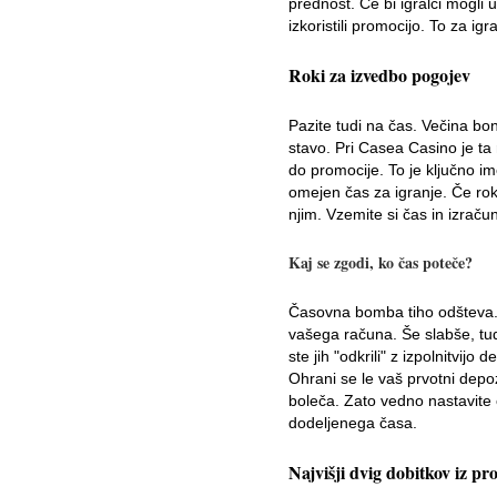
prednost. Če bi igralci mogli 
izkoristili promocijo. To za ig
Roki za izvedbo pogojev
Pazite tudi na čas. Večina b
stavo. Pri Casea Casino je ta
do promocije. To je ključno im
omejen čas za igranje. Če rok
njim. Vzemite si čas in izraču
Kaj se zgodi, ko čas poteče?
Časovna bomba tiho odšteva. K
vašega računa. Še slabše, tudi 
ste jih "odkrili" z izpolnitvijo
Ohrani se le vaš prvotni depoz
boleča. Zato vedno nastavite o
dodeljenega časa.
Najvišji dvig dobitkov iz pr