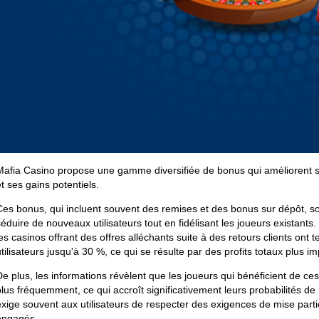
Mafia Casino propose une gamme diversifiée de bonus qui améliorent sig
et ses gains potentiels.
Ces bonus, qui incluent souvent des remises et des bonus sur dépôt, s
séduire de nouveaux utilisateurs tout en fidélisant les joueurs existants
les casinos offrant des offres alléchants suite à des retours clients o
utilisateurs jusqu'à 30 %, ce qui se résulte par des profits totaux plus im
De plus, les informations révèlent que les joueurs qui bénéficient de ce
plus fréquemment, ce qui accroît significativement leurs probabilités d
exige souvent aux utilisateurs de respecter des exigences de mise partic
engagés.