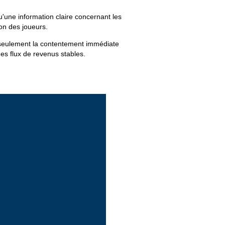
u'une information claire concernant les
on des joueurs.
 seulement la contentement immédiate
es flux de revenus stables.