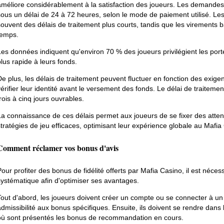
améliore considérablement à la satisfaction des joueurs. Les demandes 
sous un délai de 24 à 72 heures, selon le mode de paiement utilisé. Les 
souvent des délais de traitement plus courts, tandis que les virements
temps.
Les données indiquent qu'environ 70 % des joueurs privilégient les port
plus rapide à leurs fonds.
De plus, les délais de traitement peuvent fluctuer en fonction des exigen
vérifier leur identité avant le versement des fonds. Le délai de traiteme
rois à cinq jours ouvrables.
La connaissance de ces délais permet aux joueurs de se fixer des atten
stratégies de jeu efficaces, optimisant leur expérience globale au Mafia
Comment réclamer vos bonus d'avis
Pour profiter des bonus de fidélité offerts par Mafia Casino, il est néce
systématique afin d'optimiser ses avantages.
Tout d'abord, les joueurs doivent créer un compte ou se connecter à un c
admissibilité aux bonus spécifiques. Ensuite, ils doivent se rendre dans
où sont présentés les bonus de recommandation en cours.