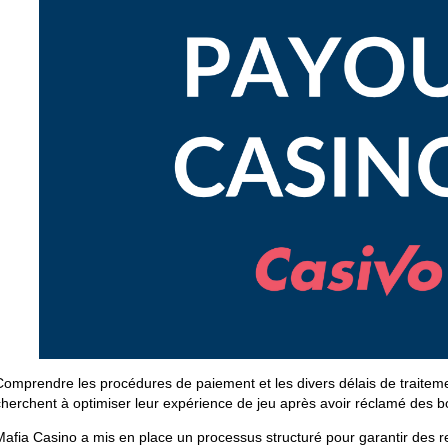
Comprendre les procédures de paiement et les divers délais de traitemen
cherchent à optimiser leur expérience de jeu après avoir réclamé des b
Mafia Casino a mis en place un processus structuré pour garantir des ret