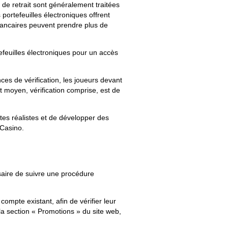
de retrait sont généralement traitées
portefeuilles électroniques offrent
 bancaires peuvent prendre plus de
efeuilles électroniques pour un accès
ces de vérification, les joueurs devant
nt moyen, vérification comprise, est de
tes réalistes et de développer des
 Casino.
ssaire de suivre une procédure
ompte existant, afin de vérifier leur
 la section « Promotions » du site web,