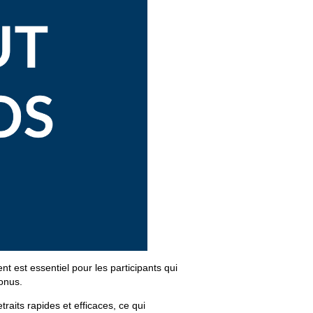
t est essentiel pour les participants qui
onus.
raits rapides et efficaces, ce qui