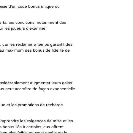
saisie d'un code bonus unique ou
ertaines conditions, notamment des
our les joueurs d'examiner
s, car les réclamer à temps garantit des
r au maximum des bonus de fidélité de
considérablement augmenter leurs gains
nus peut accroître de façon exponentielle
enue et les promotions de recharge
omprendre les exigences de mise et les
 bonus liés à certains jeux offrent
on plus faible peuvent améliorer la