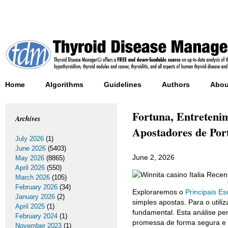
Home
Algorithms
Guidelines
Authors
Abou
Fortuna, Entreteni
Archives
Apostadores de Por
July 2026
(1)
June 2026
(5403)
June 2, 2026
May 2026
(8865)
April 2026
(550)
March 2026
(105)
February 2026
(34)
Exploraremos o
Principais E
January 2026
(2)
simples apostas. Para o util
April 2025
(1)
fundamental. Esta análise pe
February 2024
(1)
promessa de forma segura e d
November 2023
(1)