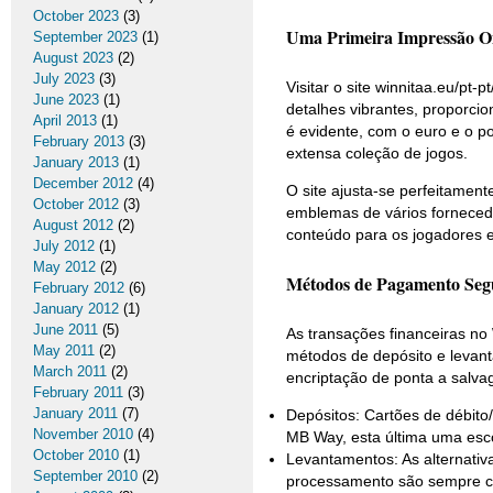
October 2023
(3)
Uma Primeira Impressão On
September 2023
(1)
August 2023
(2)
July 2023
(3)
Visitar o site winnitaa.eu/pt
June 2023
(1)
detalhes vibrantes, proporci
April 2013
(1)
é evidente, com o euro e o p
February 2013
(3)
extensa coleção de jogos.
January 2013
(1)
December 2012
(4)
O site ajusta-se perfeitament
October 2012
(3)
emblemas de vários forneced
August 2012
(2)
conteúdo para os jogadores 
July 2012
(1)
May 2012
(2)
Métodos de Pagamento Segu
February 2012
(6)
January 2012
(1)
June 2011
(5)
As transações financeiras no
May 2011
(2)
métodos de depósito e levant
March 2011
(2)
encriptação de ponta a salva
February 2011
(3)
January 2011
(7)
Depósitos: Cartões de débito/c
November 2010
(4)
MB Way, esta última uma esc
October 2010
(1)
Levantamentos: As alternativ
September 2010
(2)
processamento são sempre c