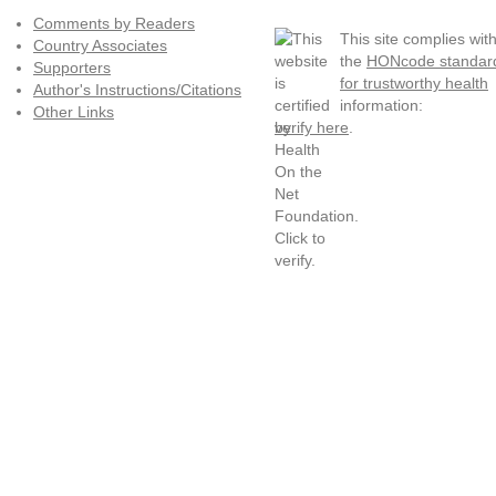
Comments by Readers
This site complies wit
Country Associates
the
HONcode standar
Supporters
for trustworthy health
Author's Instructions/Citations
information:
Other Links
verify here
.