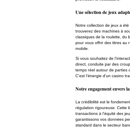
Une sélection de jeux adapt
Notre collection de jeux a é
trouverez des machines à sous
classiques de la roulette, du
pour vous offrir des titres a
mobile.
Si vous souhaitez de l'interact
direct, conduite par des crou
temps réel autour de parties
C'est l'énergie d'un casino tr
Notre engagement envers la s
La crédibilité est le fondemen
régulation rigoureuse. Cette 
transactions à l'équité des j
garantissons vos données per
standard dans le secteur banc