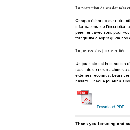
La protection de vos données et
Chaque échange sur notre sit
informations, de l'inscription 
paiement avec soin, pour vous
tranquillité d'esprit guide nos
La justesse des jeux certifiée
Un jeu juste est la condition 
résultats de nos machines à so
externes reconnus. Leurs certi
hasard. Chaque joueur a ains
Download PDF
Thank you for using and