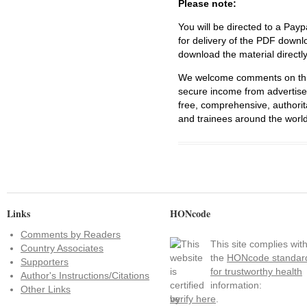
Please note:
You will be directed to a Payp
for delivery of the PDF downl
download the material directl
We welcome comments on this 
secure income from advertisem
free, comprehensive, authorit
and trainees around the world
Links
HONcode
Comments by Readers
This site complies wit
Country Associates
the
HONcode standar
Supporters
for trustworthy health
Author's Instructions/Citations
information:
Other Links
verify here
.