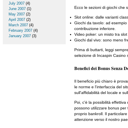
July 2007
(4)
Ecco le sezioni di giochi che 
June 2007
(1)
May 2007
(2)
Slot online: dalle varianti cl
April 2007
(2)
Giochi da tavolo: ad esempio 
March 2007
(4)
contribuzione inferiore.
February 2007
(4)
Video poker: un misto tra slot
January 2007
(3)
Giochi dal vivo: sono meno fr
Prima di buttarti, leggi sempr
selezione di Incaspin Casino s
Benefici dei Bonus Senza D
Il beneficio più chiaro è prova
le norme e l'interfaccia del s
sull'affidabilità del locale e su
Poi, c'è la possibilità effett
possono utilizzare bonus per t
proprio bankroll. Il particolar
attenzione verso il nostro pae