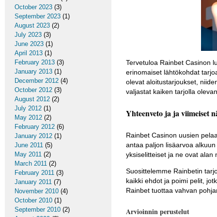
October 2023
(3)
September 2023
(1)
August 2023
(2)
July 2023
(3)
June 2023
(1)
April 2013
(1)
Tervetuloa Rainbet Casinon 
February 2013
(3)
January 2013
(1)
erinomaiset lähtökohdat tarj
December 2012
(4)
olevat aloitustarjoukset, niid
October 2012
(3)
valjastat kaiken tarjolla oleva
August 2012
(2)
July 2012
(1)
Yhteenveto ja ja viimeiset 
May 2012
(2)
February 2012
(6)
Rainbet Casinon uusien pelaaj
January 2012
(1)
antaa paljon lisäarvoa alkuun
June 2011
(5)
yksiselitteiset ja ne ovat alan
May 2011
(2)
March 2011
(2)
Suosittelemme Rainbetin tarjo
February 2011
(3)
kaikki ehdot ja poimi pelit, jo
January 2011
(7)
Rainbet tuottaa vahvan pohj
November 2010
(4)
October 2010
(1)
September 2010
(2)
Arvioinnin perustelut