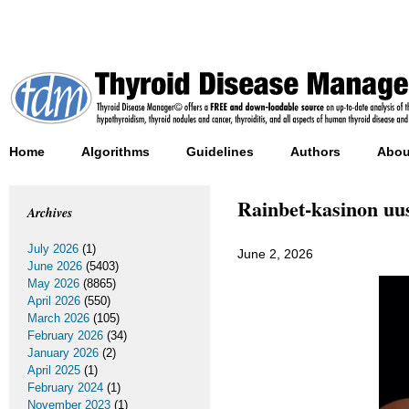
Home
Algorithms
Guidelines
Authors
Abou
Rainbet-kasinon uu
Archives
July 2026
(1)
June 2, 2026
June 2026
(5403)
May 2026
(8865)
April 2026
(550)
March 2026
(105)
February 2026
(34)
January 2026
(2)
April 2025
(1)
February 2024
(1)
November 2023
(1)