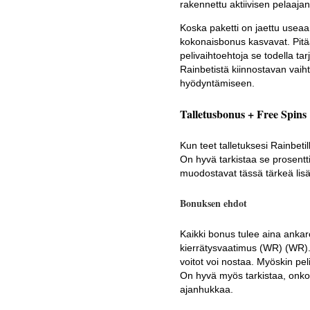
rakennettu aktiivisen pelaajan 
Koska paketti on jaettu useaa
kokonaisbonus kasvavat. Pitää
pelivaihtoehtoja se todella tar
Rainbetistä kiinnostavan va
hyödyntämiseen.
Talletusbonus + Free Spins
Kun teet talletuksesi Rainbetil
On hyvä tarkistaa se prosentti
muodostavat tässä tärkeä lisä,
Bonuksen ehdot
Kaikki bonus tulee aina anka
kierrätysvaatimus (WR) (WR).
voitot voi nostaa. Myöskin pelik
On hyvä myös tarkistaa, onko o
ajanhukkaa.