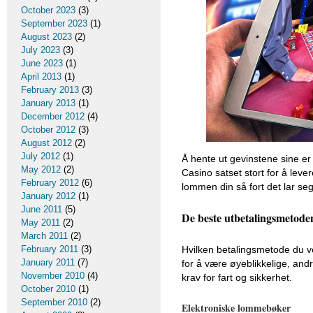
October 2023
(3)
September 2023
(1)
August 2023
(2)
July 2023
(3)
June 2023
(1)
April 2013
(1)
February 2013
(3)
January 2013
(1)
December 2012
(4)
October 2012
(3)
August 2012
(2)
July 2012
(1)
Å hente ut gevinstene sine er
May 2012
(2)
Casino satset stort for å leve
February 2012
(6)
lommen din så fort det lar seg
January 2012
(1)
June 2011
(5)
De beste utbetalingsmetoden
May 2011
(2)
March 2011
(2)
February 2011
(3)
Hvilken betalingsmetode du vel
January 2011
(7)
for å være øyeblikkelige, andr
November 2010
(4)
krav for fart og sikkerhet.
October 2010
(1)
September 2010
(2)
Elektroniske lommebøker