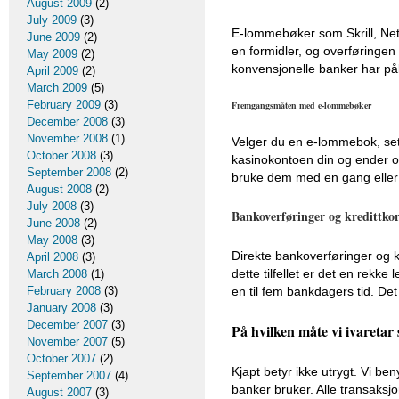
August 2009
(2)
July 2009
(3)
E-lommebøker som Skrill, Nete
June 2009
(2)
en formidler, og overføringen 
May 2009
(2)
konvensjonelle banker har på
April 2009
(2)
March 2009
(5)
February 2009
(3)
Fremgangsmåten med e-lommebøker
December 2008
(3)
November 2008
(1)
Velger du en e-lommebok, set
October 2008
(3)
kasinokontoen din og ender o
September 2008
(2)
bruke dem med en gang eller
August 2008
(2)
July 2008
(3)
Bankoverføringer og kredittkor
June 2008
(2)
May 2008
(3)
Direkte bankoverføringer og k
April 2008
(3)
dette tilfellet er det en rek
March 2008
(1)
February 2008
(3)
en til fem bankdagers tid. Det
January 2008
(3)
December 2007
(3)
På hvilken måte vi ivaretar
November 2007
(5)
October 2007
(2)
Kjapt betyr ikke utrygt. Vi b
September 2007
(4)
banker bruker. Alle transaksjo
August 2007
(3)