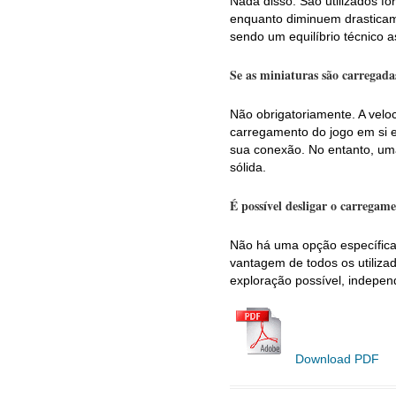
Nada disso. São utilizados 
enquanto diminuem drasticame
sendo um equilíbrio técnico a
Se as miniaturas são carregad
Não obrigatoriamente. A veloc
carregamento do jogo em si e
sua conexão. No entanto, u
sólida.
É possível desligar o carregam
Não há uma opção específica 
vantagem de todos os utilizado
exploração possível, indepe
Download PDF