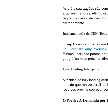
As pré-visualizações são co
arquivos menores. Além diss
requerida para o display do 
carregamento.
Implementação de CDN (Rede d
O Yep Casino emprega uma C
6a85/org_similarity_overview
Europa, incluindo pontos per
geográfica mais próxima, dim
Lazy Loading Inteligente
A técnica de lazy loading cert
medida que realizo scroll, a
recursos previne sobrecarreg
O Porvir: A Demanda por E