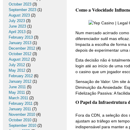
October 2023
(3)
Como a Velocidade Influenc
September 2023
(1)
August 2023
(2)
July 2023
(3)
June 2023
(1)
April 2013
(1)
Num mercado acirrado como o
February 2013
(3)
diferenciador sutil mas efica
January 2013
(1)
Impacta a escolha de forma su
December 2012
(4)
depois de experimentar uma 
October 2012
(3)
August 2012
(2)
Esta decisão não é totalment
July 2012
(1)
login até ao início de uma rod
May 2012
(2)
o casino que um jogador esco
February 2012
(6)
January 2012
(1)
Sensação de Valor: Um site á
June 2011
(5)
Diminuição da Ansiedade: Es
May 2011
(2)
Fidelização Passiva: A facili
March 2011
(2)
O Papel da Infraestrutura 
February 2011
(3)
January 2011
(7)
November 2010
(4)
Fora da CDN, a seleção dos s
October 2010
(1)
ajustam ao tráfego em tempo 
September 2010
(2)
indispensável para manter a 