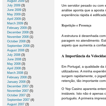
August 2009
(2)
July 2009
(3)
Um servidor pesado ou com ex
June 2009
(2)
análise aponta que a aposta n
May 2009
(2)
experiência rápida é edific
April 2009
(2)
March 2009
(5)
Repetição e Presença
February 2009
(3)
December 2008
(3)
A estrutura é desenhada com
November 2008
(1)
paragem no atendimento. Esta
October 2008
(3)
aspeto que aumenta a confian
September 2008
(2)
August 2008
(2)
July 2008
(3)
A Importância da Velocida
June 2008
(2)
May 2008
(3)
Em Portugal, a qualidade da i
April 2008
(3)
utilizadores. A minha experi
March 2008
(1)
surgem rapidamente, o jogador
February 2008
(3)
retenção, tão importante como
January 2008
(3)
December 2007
(3)
O Yep Casino aparenta entend
November 2007
(5)
instáveis. Isto não é apenas 
October 2007
(2)
português. A primeira impress
September 2007
(4)
August 2007
(3)