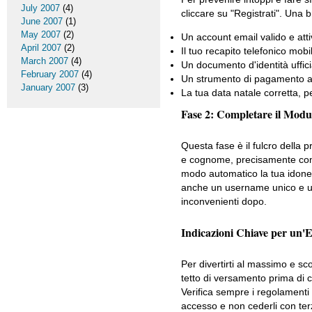
July 2007
(4)
cliccare su "Registrati". Una
June 2007
(1)
May 2007
(2)
Un account email valido e atti
April 2007
(2)
Il tuo recapito telefonico mobi
March 2007
(4)
Un documento d'identità uffici
February 2007
(4)
Un strumento di pagamento a 
January 2007
(3)
La tua data natale corretta, p
Fase 2: Completare il Modul
Questa fase è il fulcro della 
e cognome, precisamente come 
modo automatico la tua idoneità
anche un username unico e un
inconvenienti dopo.
Indicazioni Chiave per un'E
Per divertirti al massimo e s
tetto di versamento prima di co
Verifica sempre i regolamenti e
accesso e non cederli con terz