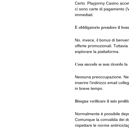
Certo. Playjonny Casino accett
ci sono carte di pagamento (Vis
immediati.
È obbligatorio prendere il bon
No, invece, il bonus di benven
offerte promozionali. Tuttavia
esplorare la piattaforma.
Cosa succede se non ricordo l
Nessuna preoccupazione. Nella
inserire l'indirizzo email coll
in breve tempo.
Bisogna verificare il mio profi
Normalmente è possibile depos
Comunque la convalida dei doc
rispettare le norme antiricicla