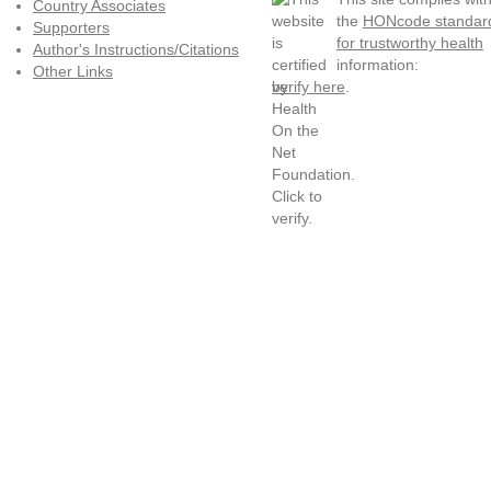
Country Associates
the
HONcode standar
Supporters
for trustworthy health
Author's Instructions/Citations
information:
Other Links
verify here
.