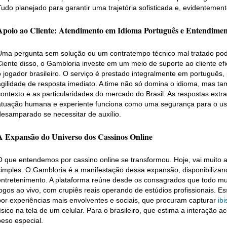
Tudo planejado para garantir uma trajetória sofisticada e, evidentement
Apoio ao Cliente: Atendimento em Idioma Português e Entendimen
Uma pergunta sem solução ou um contratempo técnico mal tratado pod
Ciente disso, o Gambloria investe em um meio de suporte ao cliente efi
o jogador brasileiro. O serviço é prestado integralmente em português, 
agilidade de resposta imediato. A time não só domina o idioma, mas t
contexto e as particularidades do mercado do Brasil. As respostas ex
atuação humana e experiente funciona como uma segurança para o usuá
desamparado se necessitar de auxílio.
A Expansão do Universo dos Cassinos Online
O que entendemos por cassino online se transformou. Hoje, vai muito 
simples. O Gambloria é a manifestação dessa expansão, disponibiliz
entretenimento. A plataforma reúne desde os consagrados que todo 
jogos ao vivo, com crupiês reais operando de estúdios profissionais. 
por experiências mais envolventes e sociais, que procuram capturar
ib
físico na tela de um celular. Para o brasileiro, que estima a interação
peso especial.