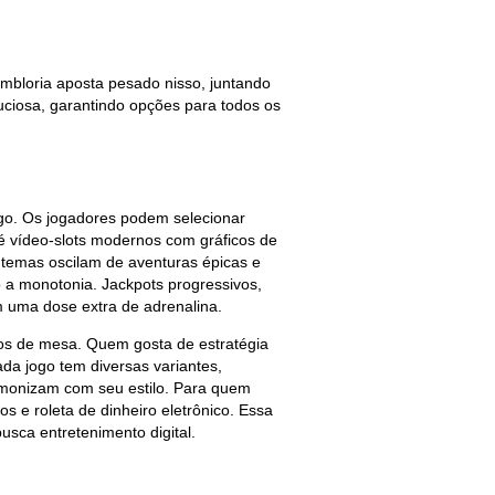
mbloria aposta pesado nisso, juntando
nuciosa, garantindo opções para todos os
ogo. Os jogadores podem selecionar
té vídeo-slots modernos com gráficos de
 temas oscilam de aventuras épicas e
do a monotonia. Jackpots progressivos,
m uma dose extra de adrenalina.
os de mesa. Quem gosta de estratégia
ada jogo tem diversas variantes,
armonizam com seu estilo. Para quem
s e roleta de dinheiro eletrônico. Essa
usca entretenimento digital.