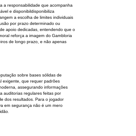
ça a responsabilidade que acompanha
el e disponibildisponibiliza
angem a escolha de limites individuais
lusão por prazo determinado ou
 de apoio dedicadas, entendendo que o
 moral reforça a imagem do Gambloria
iros de longo prazo, e não apenas
eputação sobre bases sólidas de
al exigente, que requer padrões
 moderna, assegurando informações
a auditorias regulares feitas por
de dos resultados. Para o jogador
tiva em segurança não é um mero
idão.