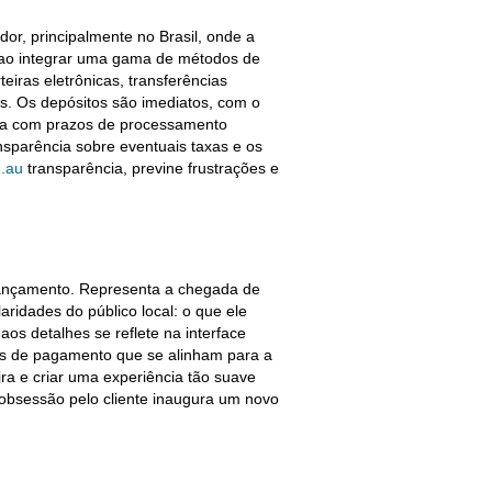
ador, principalmente no Brasil, onde a
 ao integrar uma gama de métodos de
eiras eletrônicas, transferências
das. Os depósitos são imediatos, com o
tua com prazos de processamento
nsparência sobre eventuais taxas e os
m.au
transparência, previne frustrações e
 lançamento. Representa a chegada de
ridades do público local: o que ele
os detalhes se reflete na interface
os de pagamento que se alinham para a
ira e criar uma experiência tão suave
 obsessão pelo cliente inaugura um novo