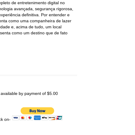
leto de entretenimento digital no
cnologia avançada, segurança rigorosa,
periência definitiva. Por entender e
resenta como uma companheira de lazer
idade e, acima de tudo, um local
resenta como um destino que de fato
.
s available by payment of $5.00
ick on-