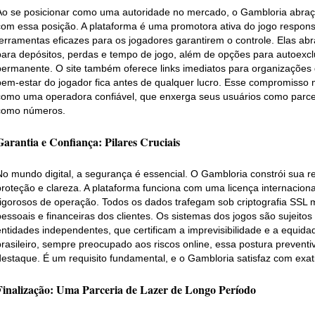
Ao se posicionar como uma autoridade no mercado, o Gambloria abra
com essa posição. A plataforma é uma promotora ativa do jogo responsáv
ferramentas eficazes para os jogadores garantirem o controle. Elas abr
para depósitos, perdas e tempo de jogo, além de opções para autoexc
permanente. O site também oferece links imediatos para organizações
bem-estar do jogador fica antes de qualquer lucro. Esse compromisso
como uma operadora confiável, que enxerga seus usuários como parce
como números.
Garantia e Confiança: Pilares Cruciais
No mundo digital, a segurança é essencial. O Gambloria constrói sua r
proteção e clareza. A plataforma funciona com uma licença internacion
rigorosos de operação. Todos os dados trafegam sob criptografia SSL
pessoais e financeiras dos clientes. Os sistemas dos jogos são sujeitos 
entidades independentes, que certificam a imprevisibilidade e a equida
brasileiro, sempre preocupado aos riscos online, essa postura preven
destaque. É um requisito fundamental, e o Gambloria satisfaz com exat
Finalização: Uma Parceria de Lazer de Longo Período