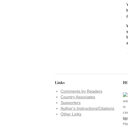
Links
HO
Comments by Readers
Country Associates
Supporters
Author's Instructions/Citations
Other Links
ve