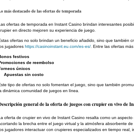
Lo más destacado de las ofertas de temporada
Las ofertas de temporada en Instant Casino brindan interesantes posib
crupier en directo mejoren su experiencia de juego.
Estas ofertas no solo brindan un beneficio añadido, sino que también 
los jugadores
https://casinoinstant.eu.com/es-es/
. Entre las ofertas má
Bonos festivos
Promociones de reembolso
Torneos únicos
Apuestas sin costo
Este tipo de ofertas no solo fomentan el juego, sino que también promu
la dinámica comunidad de juegos en línea.
Descripción general de la oferta de juegos con crupier en vivo de I
La oferta de crupier en vivo de Instant Casino resalta como un aspecto
acortando la brecha entre el juego virtual y la atmósfera absorbente de 
los jugadores interactuar con crupieres especializados en tiempo real,