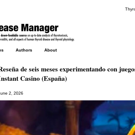
Thyro
es
Authors
About
Reseña de seis meses experimentando con juegos
Instant Casino (España)
June 2, 2026