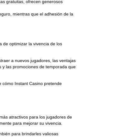
as gratuitas, ofrecen generosos
guro, mientras que el adhesión de la
 de optimizar la vivencia de los
traer a nuevos jugadores, las ventajas
tes y las promociones de temporada que
re cómo Instant Casino pretende
 más atractivos para los jugadores de
mente para mejorar su vivencia.
bién para brindarles valiosas