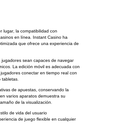
 lugar, la compatibilidad con
casinos en línea. Instant Casino ha
ptimizada que ofrece una experiencia de
los jugadores sean capaces de navegar
técnicos. La edición móvil es adecuada con
os jugadores conectar en tiempo real con
 tabletas.
nativas de apuestas, conservando la
e en varios aparatos demuestra su
tamaño de la visualización.
stilo de vida del usuario
riencia de juego flexible en cualquier