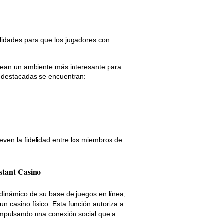
ilidades para que los jugadores con
crean un ambiente más interesante para
s destacadas se encuentran:
even la fidelidad entre los miembros de
nstant Casino
 dinámico de su base de juegos en línea,
un casino físico. Esta función autoriza a
 impulsando una conexión social que a