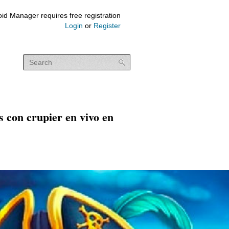
id Manager requires free registration
Login
or
Register
 con crupier en vivo en