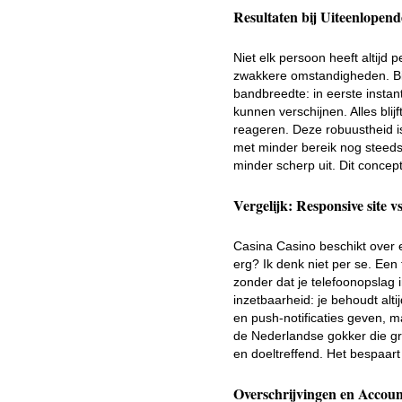
Resultaten bij Uiteenlope
Niet elk persoon heeft altijd
zwakkere omstandigheden. Bij
bandbreedte: in eerste instant
kunnen verschijnen. Alles blijft
reageren. Deze robuustheid is
met minder bereik nog steeds 
minder scherp uit. Dit concept
Vergelijk: Responsive site v
Casina Casino beschikt over 
erg? Ik denk niet per se. Een
zonder dat je telefoonopslag i
inzetbaarheid: je behoudt alt
en push-notificaties geven, 
de Nederlandse gokker die gr
en doeltreffend. Het bespaart 
Overschrijvingen en Accou