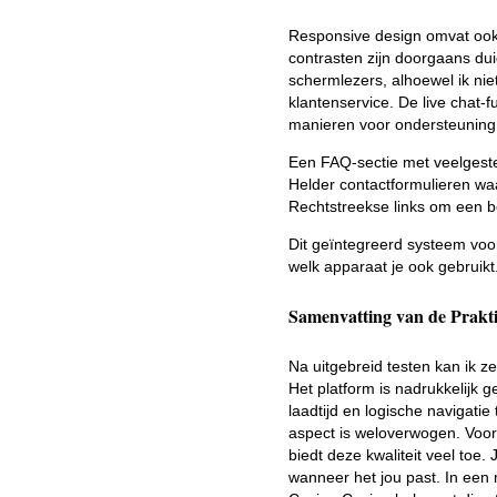
Responsive design omvat ook 
contrasten zijn doorgaans dui
schermlezers, alhoewel ik niet
klantenservice. De live chat-
manieren voor ondersteuning z
Een FAQ-sectie met veelgeste
Helder contactformulieren waa
Rechtstreekse links om een be
Dit geïntegreerd systeem voor 
welk apparaat je ook gebruikt
Samenvatting van de Prakti
Na uitgebreid testen kan ik z
Het platform is nadrukkelijk 
laadtijd en logische navigati
aspect is weloverwogen. Voor
biedt deze kwaliteit veel toe.
wanneer het jou past. In een 