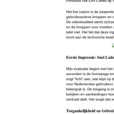
Prestaties van Live Casino op 
Het live casino is de zwaarst
gebruiksactieve knoppen en co
De videokwaliteit stemt zichz
en de knoppen voor inzetten z
tafel niet. Het feit dat deze 
toont aan de technische kwalit
Eerste Impressie: Snel Lad
Mijn evaluatie begint met het
seconden is de homepage en dra
oogt "licht" aan, wat wijst o
voor Nederlandse gebruikers
belangrijk is. De toegang is o
bekijken en aanbiedingen lez
centraal stelt. Het snapt dat 
Toegankelijkheid en Gebru