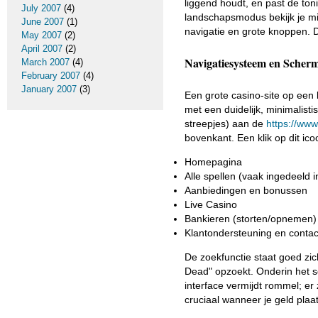
liggend houdt, en past de toni
July 2007
(4)
landschapsmodus bekijk je mis
June 2007
(1)
navigatie en grote knoppen. 
May 2007
(2)
April 2007
(2)
Navigatiesysteem en Scher
March 2007
(4)
February 2007
(4)
January 2007
(3)
Een grote casino-site op een 
met een duidelijk, minimalis
streepjes) aan de
https://ww
bovenkant. Een klik op dit ico
Homepagina
Alle spellen (vaak ingedeeld 
Aanbiedingen en bonussen
Live Casino
Bankieren (storten/opnemen)
Klantondersteuning en contac
De zoekfunctie staat goed zich
Dead" opzoekt. Onderin het s
interface vermijdt rommel; er
cruciaal wanneer je geld plaat