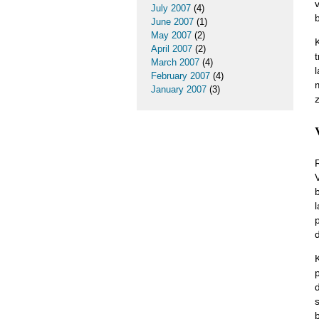
July 2007
(4)
June 2007
(1)
May 2007
(2)
April 2007
(2)
March 2007
(4)
February 2007
(4)
January 2007
(3)