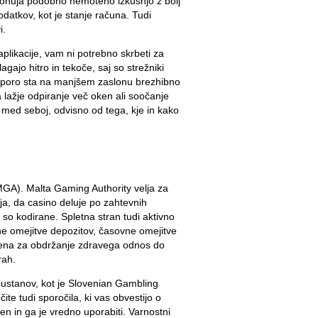
a. Ponuja podobno nemoteno izkušnjo z bolj
odatkov, kot je stanje računa. Tudi
i.
aplikacije, vam ni potrebno skrbeti za
jo hitro in tekoče, saj so strežniki
 podporo sta na manjšem zaslonu brezhibno
 lažje odpiranje več oken ali soočanje
ta med seboj, odvisno od tega, kje in kako
MGA). Malta Gaming Authority velja za
ja, da casino deluje po zahtevnih
i so kodirane. Spletna stran tudi aktivno
ne omejitve depozitov, časovne omejitve
omena za obdržanje zdravega odnos do
rah.
ustanov, kot je Slovenian Gambling
e tudi sporočila, ki vas obvestijo o
jen in ga je vredno uporabiti. Varnostni