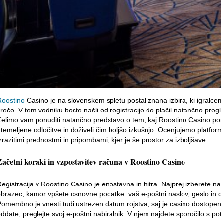
Roostino
Casino je na slovenskem spletu postal znana izbira, ki igralce
srečo. V tem vodniku boste našli od registracije do plačil natančno pre
Želimo vam ponuditi natančno predstavo o tem, kaj Roostino Casino pon
utemeljene odločitve in doživeli čim boljšo izkušnjo. Ocenjujemo platfo
izrazitimi prednostmi in pripombami, kjer je še prostor za izboljšave.
Začetni koraki in vzpostavitev računa v Roostino Casino
Registracija v Roostino Casino je enostavna in hitra. Najprej izberete n
obrazec, kamor vpšete osnovne podatke: vaš e-poštni naslov, geslo in dr
Pomembno je vnesti tudi ustrezen datum rojstva, saj je casino dostop
oddate, preglejte svoj e-poštni nabiralnik. V njem najdete sporočilo s po