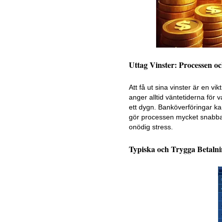
Uttag Vinster: Processen o
Att få ut sina vinster är en 
anger alltid väntetiderna för 
ett dygn. Banköverföringar kan
gör processen mycket snabbar
onödig stress.
Typiska och Trygga Betaln