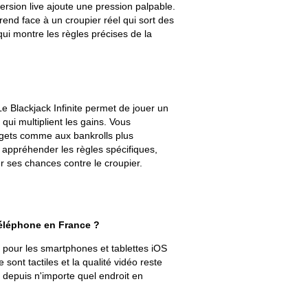
ersion live ajoute une pression palpable.
prend face à un croupier réel qui sort des
qui montre les règles précises de la
e Blackjack Infinite permet de jouer un
ui multiplient les gains. Vous
dgets comme aux bankrolls plus
t appréhender les règles spécifiques,
 ses chances contre le croupier.
téléphone en France ?
e pour les smartphones et tablettes iOS
sont tactiles et la qualité vidéo reste
ct depuis n'importe quel endroit en