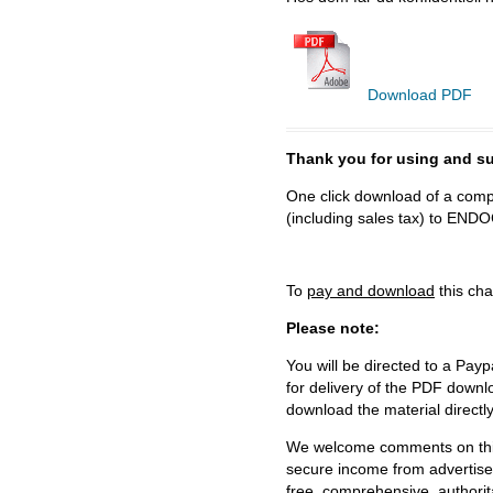
Download PDF
Thank you for using and
One click download of a compl
(including sales tax) to 
To
pay and download
this cha
Please note:
You will be directed to a Payp
for delivery of the PDF downl
download the material directl
We welcome comments on this 
secure income from advertisem
free, comprehensive, authorit