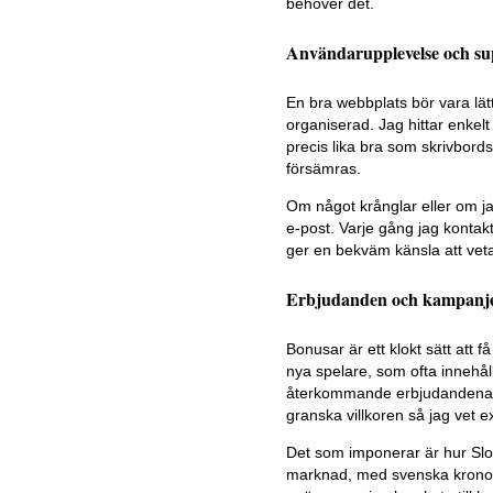
behöver det.
Användarupplevelse och su
En bra webbplats bör vara lät
organiserad. Jag hittar enkelt
precis lika bra som skrivbord
försämras.
Om något krånglar eller om jag
e-post. Varje gång jag kontak
ger en bekväm känsla att veta
Erbjudanden och kampanjer
Bonusar är ett klokt sätt att 
nya spelare, som ofta innehål
återkommande erbjudandena, s
granska villkoren så jag vet e
Det som imponerar är hur Slo
marknad, med svenska kronor 