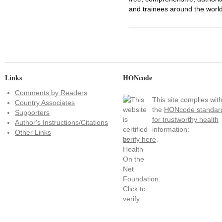
and trainees around the world
Links
HONcode
Comments by Readers
This site complies wit
Country Associates
the
HONcode standar
Supporters
for trustworthy health
Author's Instructions/Citations
information:
Other Links
verify here
.