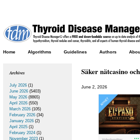
Home
Algorithms
Guidelines
Authors
Abou
Säker nätcasino och
Archives
July 2026
(1)
June 2, 2026
June 2026
(5403)
May 2026
(8865)
April 2026
(550)
March 2026
(105)
February 2026
(34)
January 2026
(2)
April 2025
(1)
February 2024
(1)
November 2023
(1)