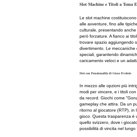
Slot Machine e Titoli a Tema E
Le slot machine costituiscono 
alle avventure, fino alle tipi
culturale, presentando anche 
però forzature. A fianco ai tit
trovare spazio aggiungendo slot
divertimento. Le meccaniche d
speciali, garantendo dinamich
caricamento veloci e un adatta
Slot con Funzionalità di Gioco Evolute
In mezzo alle opzioni più int
modi per vincere, e i titoli c
da record. Giochi come "Gonzo
gameplay che attira. Da un pun
ritorno al giocatore (RTP), in
gioco. Questa trasparenza è 
quello svizzero, dove i gioca
possibilità di vincita nel lungo