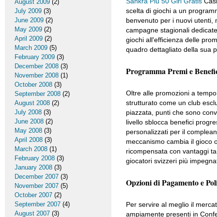
Sankra Più 50 Giri Gratis
Casi
August 2009
(2)
scelta di giochi a un program
July 2009
(3)
June 2009
(2)
benvenuto per i nuovi utenti, 
May 2009
(2)
campagne stagionali dedicate. 
April 2009
(2)
giochi all'efficienza delle pro
March 2009
(5)
quadro dettagliato della sua p
February 2009
(3)
December 2008
(3)
Programma Premi e Benefici
November 2008
(1)
October 2008
(3)
Oltre alle promozioni a tempo,
September 2008
(2)
strutturato come un club escl
August 2008
(2)
July 2008
(3)
piazzata, punti che sono conver
June 2008
(2)
livello sblocca benefici prog
May 2008
(3)
personalizzati per il complean
April 2008
(3)
meccanismo cambia il gioco oc
March 2008
(1)
ricompensata con vantaggi tang
February 2008
(3)
giocatori svizzeri più impegnat
January 2008
(3)
December 2007
(3)
Opzioni di Pagamento e Poli
November 2007
(5)
October 2007
(2)
September 2007
(4)
Per servire al meglio il merc
August 2007
(3)
ampiamente presenti in Confed