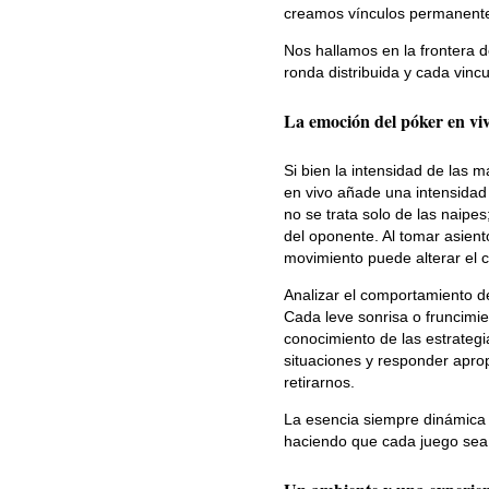
creamos vínculos permanente
Nos hallamos en la frontera d
ronda distribuida y cada vinc
La emoción del póker en vi
Si bien la intensidad de las
en vivo añade una intensidad
no se trata solo de las naipe
del oponente. Al tomar asiento
movimiento puede alterar el c
Analizar el comportamiento d
Cada leve sonrisa o fruncimi
conocimiento de las estrateg
situaciones y responder apr
retirarnos.
La esencia siempre dinámica 
haciendo que cada juego sea 