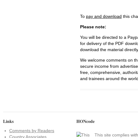
To
pay and download
this cha
Please note:
You will be directed to a Payp
for delivery of the PDF downl
download the material directl
We welcome comments on this 
secure income from advertisem
free, comprehensive, authorit
and trainees around the world
Links
HONcode
Comments by Readers
This site complies wit
Country Associates