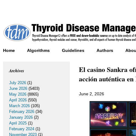
Home
Algorithms
Guidelines
Authors
Abou
El casino Sankra ofr
Archives
acción auténtica en
July 2026
(1)
June 2026
(5403)
June 2, 2026
May 2026
(8865)
April 2026
(550)
March 2026
(105)
February 2026
(34)
January 2026
(2)
April 2025
(1)
February 2024
(1)
November 2023
(1)