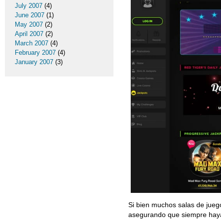
July 2007
(4)
June 2007
(1)
May 2007
(2)
April 2007
(2)
March 2007
(4)
February 2007
(4)
January 2007
(3)
Si bien muchos salas de jueg
asegurando que siempre haya 