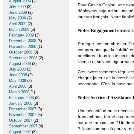
August 2009
(2)
Pour Casina Casino, une expé
July 2009
(3)
déployons aujourd'hui une séri
June 2009
(2)
joueurs français. Notre finalit
May 2009
(2)
April 2009
(2)
Notre Engagement envers la
March 2009
(5)
February 2009
(3)
December 2008
(3)
Protéger nos membres en Fran
November 2008
(1)
comprenons que la fiabilité e
October 2008
(3)
améliorent tous les aspects de
September 2008
(2)
licence et suivons rigoureuse
August 2008
(2)
July 2008
(3)
Ces investissements régulier
June 2008
(2)
chaque joueur ait la possibilit
May 2008
(3)
secondaire. C'est la base su
April 2008
(3)
March 2008
(1)
Notre Service d'Assistanc
February 2008
(3)
January 2008
(3)
December 2007
(3)
Une sécurité aboutie nécessit
November 2007
(5)
francophone, formé aux procéd
October 2007
(2)
sur une transaction ? Un dout
September 2007
(4)
? Nous sommes là pour y rép
August 2007
(3)