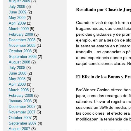
August 2009
(2)
July 2009
(3)
Resultado por Clase de Jue
June 2009
(2)
May 2009
(2)
Cuando revisé de qué forma m
April 2009
(2)
tragamonedas, que constituía
March 2009
(5)
pérdidas graduales y de pront
February 2009
(3)
December 2008
(3)
ejemplo, en una sesión de slo
November 2008
(1)
la semana estaba en números 
October 2008
(3)
tranquilo. Las ganancias o p
September 2008
(2)
a una experiencia donde piens
August 2008
(2)
saqué conclusiones claras. Re
July 2008
(3)
June 2008
(2)
El Efecto de los Bonos y Pr
May 2008
(3)
April 2008
(3)
BroWinner Casino ofrece boni
March 2008
(1)
February 2008
(3)
jugar, como las recargas de f
January 2008
(3)
sábados. Llevar el registro m
December 2007
(3)
sesiones un 35% de media, po
November 2007
(5)
las condiciones, el efecto er
October 2007
(2)
modificaban la tendencia de b
September 2007
(4)
August 2007
(3)