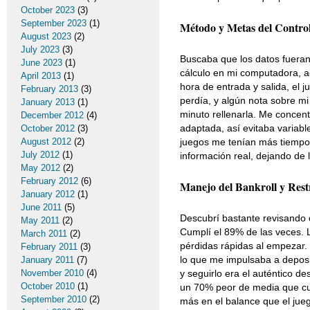
October 2023
(3)
September 2023
(1)
Método y Metas del Contro
August 2023
(2)
July 2023
(3)
Buscaba que los datos fueran
June 2023
(1)
cálculo en mi computadora, ac
April 2013
(1)
hora de entrada y salida, el j
February 2013
(3)
perdía, y algún nota sobre mi
January 2013
(1)
minuto rellenarla. Me concent
December 2012
(4)
adaptada, así evitaba variab
October 2012
(3)
August 2012
(2)
juegos me tenían más tiempo? 
July 2012
(1)
información real, dejando de
May 2012
(2)
February 2012
(6)
Manejo del Bankroll y Restr
January 2012
(1)
June 2011
(5)
Descubrí bastante revisando c
May 2011
(2)
Cumplí el 89% de las veces. L
March 2011
(2)
pérdidas rápidas al empezar. 
February 2011
(3)
lo que me impulsaba a deposit
January 2011
(7)
November 2010
(4)
y seguirlo era el auténtico d
October 2010
(1)
un 70% peor de media que cuan
September 2010
(2)
más en el balance que el jueg