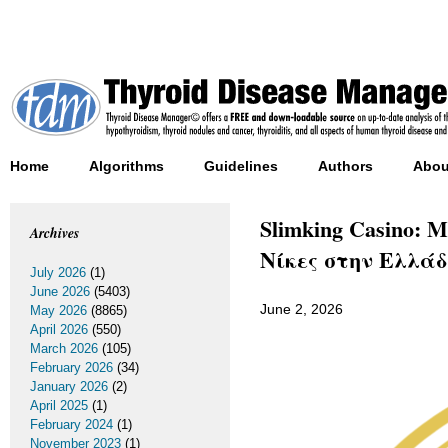
Home
Algorithms
Guidelines
Authors
Abou
Slimking Casino:
Archives
Νίκες στην Ελλά
July 2026
(1)
June 2026
(5403)
June 2, 2026
May 2026
(8865)
April 2026
(550)
March 2026
(105)
February 2026
(34)
January 2026
(2)
April 2025
(1)
February 2024
(1)
November 2023
(1)