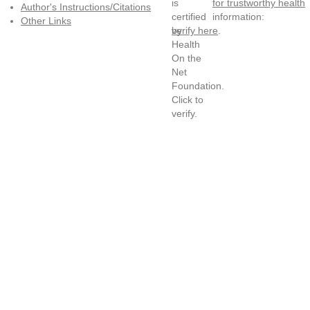
for trustworthy health
Author's Instructions/Citations
information:
Other Links
verify here
.