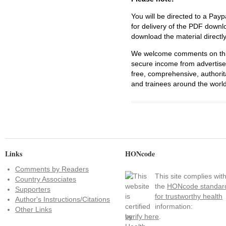
You will be directed to a Payp
for delivery of the PDF downl
download the material directl
We welcome comments on this 
secure income from advertisem
free, comprehensive, authorit
and trainees around the world
Links
HONcode
Comments by Readers
This site complies wit
Country Associates
the
HONcode standar
Supporters
for trustworthy health
Author's Instructions/Citations
information:
Other Links
verify here
.