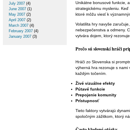
Unikátne bonusové funkcie, a
July 2007
(4)
strategickému mysleniu. Keď 
June 2007
(1)
ktoré môžu viesť k význam
May 2007
(2)
April 2007
(2)
Volatilita hry navyše zaručuj
March 2007
(4)
nebezpečenstva a odmeny. Ce
February 2007
(4)
vytvára dojem, ktorý rezonuj
January 2007
(3)
Prečo sú slovenskí hráči pri
Hráči zo Slovenska si prompt
výherná hra rezonuje s nami 
každým točením.
Živé vizuálne efekty
Pútavé funkcie
Prepojenie komunity
Prístupnosť
Tieto faktory vytvárajú dynam
spoločným zážitkom, ktorý nás
Často kladené otázky