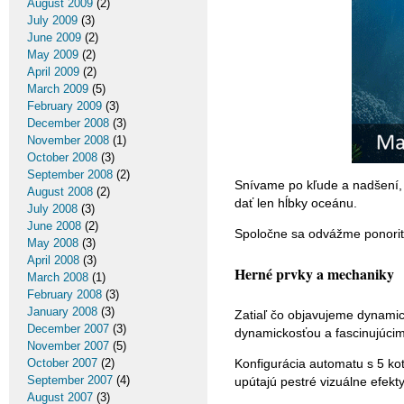
August 2009
(2)
July 2009
(3)
June 2009
(2)
May 2009
(2)
April 2009
(2)
March 2009
(5)
February 2009
(3)
December 2008
(3)
November 2008
(1)
October 2008
(3)
September 2008
(2)
Snívame po kľude a nadšení, 
August 2008
(2)
dať len hĺbky oceánu.
July 2008
(3)
June 2008
(2)
Spoločne sa odvážme ponoriť 
May 2008
(3)
April 2008
(3)
Herné prvky a mechaniky
March 2008
(1)
February 2008
(3)
January 2008
(3)
Zatiaľ čo objavujeme dynami
December 2007
(3)
dynamickosťou a fascinujúcim
November 2007
(5)
Konfigurácia automatu s 5 ko
October 2007
(2)
September 2007
(4)
upútajú pestré vizuálne efek
August 2007
(3)