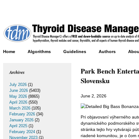
Home
Algorithms
Guidelines
Authors
Abou
Park Bench Enterta
Archives
Slovensku
July 2026
(1)
June 2026
(5403)
June 2, 2026
May 2026
(8865)
April 2026
(550)
March 2026
(105)
February 2026
(34)
Pri objavovaní výherného au
January 2026
(2)
dynamického podmorského sve
April 2025
(1)
stránka tejto hry vytvárajú p
February 2024
(1)
riadené komunitou, je o čom
November 2023
(1)