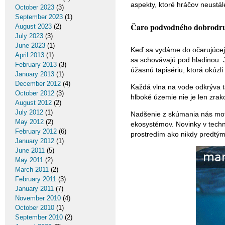
aspekty, ktoré hráčov neustá
October 2023
(3)
September 2023
(1)
Čaro podvodného dobrodru
August 2023
(2)
July 2023
(3)
June 2023
(1)
Keď sa vydáme do očarujúcej 
April 2013
(1)
sa schovávajú pod hladinou. 
February 2013
(3)
úžasnú tapisériu, ktorá okúzli
January 2013
(1)
December 2012
(4)
Každá vlna na vode odkrýva t
October 2012
(3)
hlboké územie nie je len zrak
August 2012
(2)
July 2012
(1)
Nadšenie z skúmania nás moti
May 2012
(2)
ekosystémov. Novinky v tech
February 2012
(6)
prostredím ako nikdy predtým
January 2012
(1)
June 2011
(5)
May 2011
(2)
March 2011
(2)
February 2011
(3)
January 2011
(7)
November 2010
(4)
October 2010
(1)
September 2010
(2)