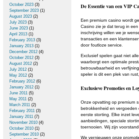
October 2023
(3)
De Essentie van een VIP Ca
September 2023
(1)
August 2023
(2)
Een premium casino wordt gek
July 2023
(3)
Casino zie je dat terug in een
June 2023
(1)
inschrijving willen we je wens
April 2013
(1)
transacties en een klantenserv
February 2013
(3)
door foutloze service.
January 2013
(1)
December 2012
(4)
Exclusief spelen gaat niet al
October 2012
(3)
waarborgt een optimale prest
August 2012
(2)
betrouwbaarheid en verfijning
July 2012
(1)
speler is dit een plek van rus
May 2012
(2)
February 2012
(6)
Exclusieve Promoties en Lo
January 2012
(1)
June 2011
(5)
May 2011
(2)
Onze opvatting op premium s
March 2011
(2)
betrokkenheid en vergoeden on
February 2011
(3)
eerste storting. Elke inzet l
January 2011
(7)
aanbiedingen, speciale stort
November 2010
(4)
toernooien. Wij zijn voorstan
October 2010
(1)
September 2010
(2)
We vernieuwen onze promoties