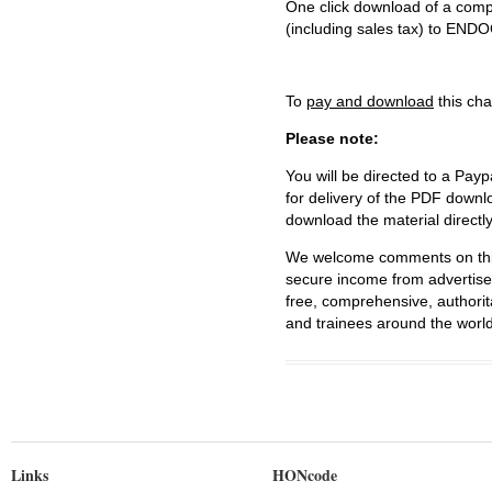
One click download of a compl
(including sales tax) to 
To
pay and download
this cha
Please note:
You will be directed to a Payp
for delivery of the PDF downl
download the material directl
We welcome comments on this 
secure income from advertisem
free, comprehensive, authorit
and trainees around the world
Links
HONcode