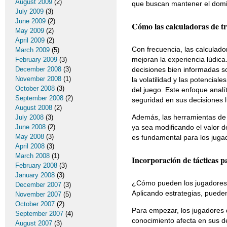
August 2009
(2)
que buscan mantener el domin
July 2009
(3)
June 2009
(2)
Cómo las calculadoras de tr
May 2009
(2)
April 2009
(2)
Con frecuencia, las calculad
March 2009
(5)
mejoran la experiencia lúdica.
February 2009
(3)
December 2008
(3)
decisiones bien informadas s
November 2008
(1)
la volatilidad y las potencia
October 2008
(3)
del juego. Este enfoque analí
September 2008
(2)
seguridad en sus decisiones l
August 2008
(2)
Además, las herramientas de sl
July 2008
(3)
June 2008
(2)
ya sea modificando el valor d
May 2008
(3)
es fundamental para los juga
April 2008
(3)
March 2008
(1)
Incorporación de tácticas p
February 2008
(3)
January 2008
(3)
¿Cómo pueden los jugadores i
December 2007
(3)
Aplicando estrategias, pueden
November 2007
(5)
October 2007
(2)
Para empezar, los jugadores 
September 2007
(4)
conocimiento afecta en sus d
August 2007
(3)