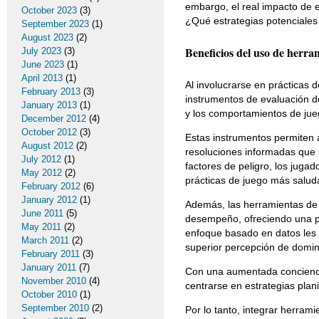
embargo, el real impacto de 
October 2023
(3)
¿Qué estrategias potenciales
September 2023
(1)
August 2023
(2)
Beneficios del uso de herra
July 2023
(3)
June 2023
(1)
April 2013
(1)
Al involucrarse en prácticas
February 2013
(3)
instrumentos de evaluación d
January 2013
(1)
y los comportamientos de jue
December 2012
(4)
October 2012
(3)
Estas instrumentos permiten a
August 2012
(2)
resoluciones informadas que p
July 2012
(1)
factores de peligro, los juga
May 2012
(2)
prácticas de juego más salud
February 2012
(6)
January 2012
(1)
Además, las herramientas de a
June 2011
(5)
desempeño, ofreciendo una pe
May 2011
(2)
enfoque basado en datos les p
March 2011
(2)
superior percepción de domin
February 2011
(3)
January 2011
(7)
Con una aumentada concienci
November 2010
(4)
centrarse en estrategias pla
October 2010
(1)
September 2010
(2)
Por lo tanto, integrar herrami