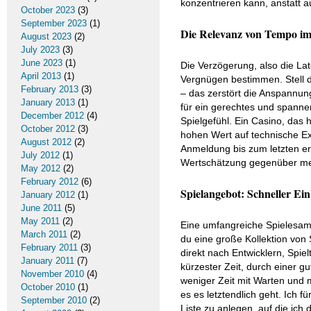
konzentrieren kann, anstatt a
October 2023
(3)
September 2023
(1)
Die Relevanz von Tempo im
August 2023
(2)
July 2023
(3)
June 2023
(1)
Die Verzögerung, also die La
April 2013
(1)
Vergnügen bestimmen. Stell di
February 2013
(3)
– das zerstört die Anspannung
January 2013
(1)
für ein gerechtes und spannen
December 2012
(4)
Spielgefühl. Ein Casino, das h
October 2012
(3)
hohen Wert auf technische Ex
August 2012
(2)
Anmeldung bis zum letzten erf
July 2012
(1)
Wertschätzung gegenüber mei
May 2012
(2)
February 2012
(6)
Spielangebot: Schneller Ein
January 2012
(1)
June 2011
(5)
May 2011
(2)
Eine umfangreiche Spielesamml
March 2011
(2)
du eine große Kollektion von 
February 2011
(3)
direkt nach Entwicklern, Spiel
January 2011
(7)
kürzester Zeit, durch einer g
November 2010
(4)
weniger Zeit mit Warten und 
October 2010
(1)
es es letztendlich geht. Ich 
September 2010
(2)
Liste zu anlegen, auf die ic