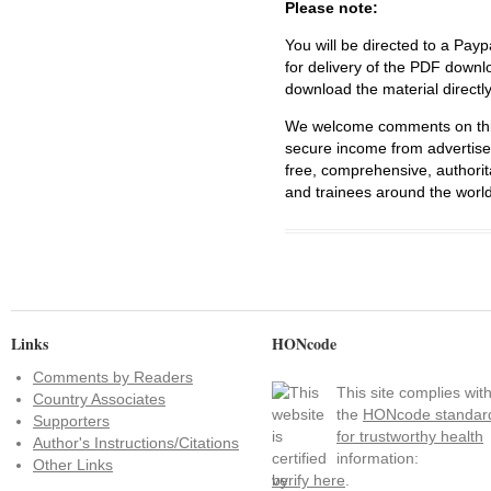
Please note:
You will be directed to a Payp
for delivery of the PDF downl
download the material directl
We welcome comments on this 
secure income from advertisem
free, comprehensive, authorit
and trainees around the world
Links
HONcode
Comments by Readers
This site complies wit
Country Associates
the
HONcode standar
Supporters
for trustworthy health
Author's Instructions/Citations
information:
Other Links
verify here
.