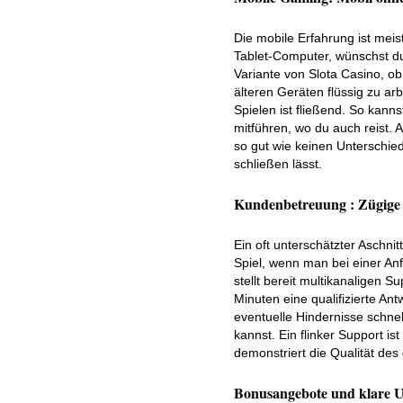
Die mobile Erfahrung ist meis
Tablet-Computer, wünschst du
Variante von Slota Casino, ob 
älteren Geräten flüssig zu a
Spielen ist fließend. So kan
mitführen, wo du auch reist.
so gut wie keinen Unterschie
schließen lässt.
Kundenbetreuung : Zügige 
Ein oft unterschätzter Aschni
Spiel, wenn man bei einer An
stellt bereit multikanaligen 
Minuten eine qualifizierte Antw
eventuelle Hindernisse schn
kannst. Ein flinker Support is
demonstriert die Qualität de
Bonusangebote und klare 