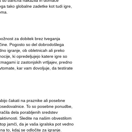
 kot so bančna nakazila in domače
a tako globalne zadetke kot tudi igre,
doma.
 možnost za dobitek brez tveganja
čine. Pogosto so del dobrodošlega
dno igranje, ob obletnicah ali preko
mocije, ki opredeljujejo katere igre so
zmagami iz zastonjskih vrtljajev, predno
vtomate, kar vam dovoljuje, da testirate
bijo čakati na praznike ali posebne
posedovalnice. To so posebne ponudbe,
račila dela porabljenih sredstev
ktivnosti. Sledite na našim obvestilom
istop jamči, da je vaša igralska pot vedno
a to, kdaj se odločite za igranje.