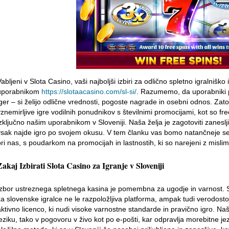
abljeni v Slota Casino, vaši najboljši izbiri za odlično spletno igralnišk
uporabnikom
https://slotaacasino.com/sl-si/
. Razumemo, da uporabniki p
iger – si želijo odlične vrednosti, pogoste nagrade in osebni odnos. Zato
vznemirljive igre vodilnih ponudnikov s številnimi promocijami, kot so f
izključno našim uporabnikom v Sloveniji. Naša želja je zagotoviti zaneslji
vsak najde igro po svojem okusu. V tem članku vas bomo natančneje seznan
pri nas, s poudarkom na promocijah in lastnostih, ki so narejeni z mislim
Zakaj Izbirati Slota Casino za Igranje v Sloveniji
Izbor ustreznega spletnega kasina je pomembna za ugodje in varnost. S
za slovenske igralce ne le razpoložljiva platforma, ampak tudi verodost
aktivno licenco, ki nudi visoke varnostne standarde in pravično igro. N
jeziku, tako v pogovoru v živo kot po e-pošti, kar odpravlja morebitne