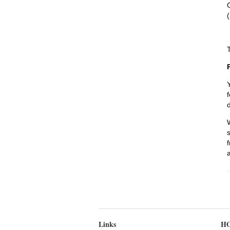
Links
HO