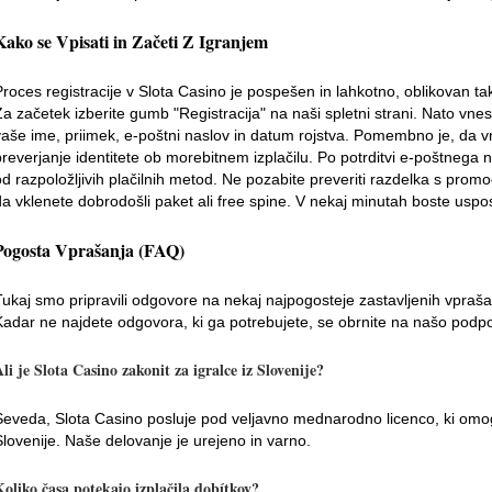
Kako se Vpisati in Začeti Z Igranjem
Proces registracije v Slota Casino je pospešen in lahkotno, oblikovan ta
Za začetek izberite gumb "Registracija" na naši spletni strani. Nato vnes
vaše ime, priimek, e-poštni naslov in datum rojstva. Pomembno je, da v
preverjanje identitete ob morebitnem izplačilu. Po potrditvi e-poštnega 
od razpoložljivih plačilnih metod. Ne pozabite preveriti razdelka s prom
da vklenete dobrodošli paket ali free spine. V nekaj minutah boste uspos
Pogosta Vprašanja (FAQ)
Tukaj smo pripravili odgovore na nekaj najpogosteje zastavljenih vprašanj
Kadar ne najdete odgovora, ki ga potrebujete, se obrnite na našo podp
li je Slota Casino zakonit za igralce iz Slovenije?
Seveda, Slota Casino posluje pod veljavno mednarodno licenco, ki omog
Slovenije. Naše delovanje je urejeno in varno.
Koliko časa potekajo izplačila dobítkov?