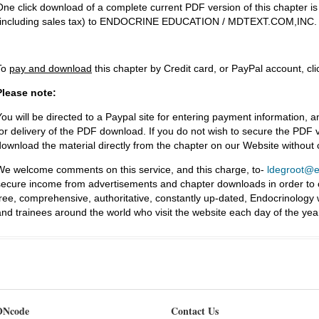
One click download of a complete current PDF version of this chapter i
(including sales tax) to ENDOCRINE EDUCATION / MDTEXT.COM,INC.
To
pay and download
this chapter by Credit card, or PayPal account, cl
Please note:
You will be directed to a Paypal site for entering payment information, a
for delivery of the PDF download. If you do not wish to secure the PDF v
download the material directly from the chapter on our Website without
We welcome comments on this service, and this charge, to-
ldegroot@ea
secure income from advertisements and chapter downloads in order to co
free, comprehensive, authoritative, constantly up-dated, Endocrinology
and trainees around the world who visit the website each day of the yea
Ncode
Contact Us