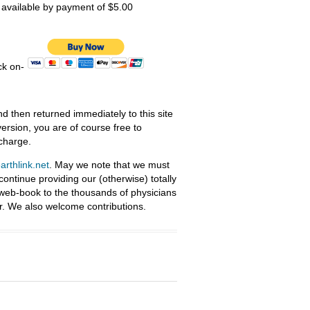
s available by payment of $5.00
ick on-
nd then returned immediately to this site
ersion, you are of course free to
 charge.
rthlink.net
. May we note that we must
ntinue providing our (otherwise) totally
 web-book to the thousands of physicians
r. We also welcome contributions.