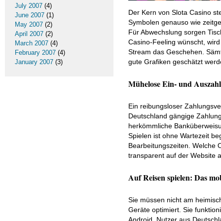
July 2007
(4)
Der Kern von Slota Casino stel
June 2007
(1)
Symbolen genauso wie zeitge
May 2007
(2)
Für Abwechslung sorgen Tisch
April 2007
(2)
Casino-Feeling wünscht, wird 
March 2007
(4)
Stream das Geschehen. Sämtlic
February 2007
(4)
gute Grafiken geschätzt werd
January 2007
(3)
Mühelose Ein- und Auszahlu
Ein reibungsloser Zahlungsverk
Deutschland gängige Zahlungs
herkömmliche Banküberweisung
Spielen ist ohne Wartezeit be
Bearbeitungszeiten. Welche O
transparent auf der Website a
Auf Reisen spielen: Das mob
Sie müssen nicht am heimische
Geräte optimiert. Sie funktio
Android. Nutzer aus Deutschl