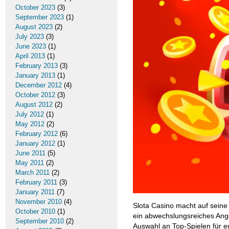
October 2023
(3)
September 2023
(1)
August 2023
(2)
July 2023
(3)
June 2023
(1)
April 2013
(1)
February 2013
(3)
January 2013
(1)
December 2012
(4)
October 2012
(3)
August 2012
(2)
July 2012
(1)
May 2012
(2)
February 2012
(6)
January 2012
(1)
June 2011
(5)
May 2011
(2)
March 2011
(2)
February 2011
(3)
January 2011
(7)
November 2010
(4)
Slota Casino macht auf seine
October 2010
(1)
ein abwechslungsreiches Ang
September 2010
(2)
Auswahl an Top-Spielen für e