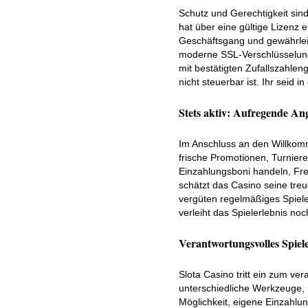
Schutz und Gerechtigkeit sind
hat über eine gültige Lizenz
Geschäftsgang und gewährleis
moderne SSL-Verschlüsselung 
mit bestätigten Zufallszahlen
nicht steuerbar ist. Ihr seid 
Stets aktiv: Aufregende A
Im Anschluss an den Willkomm
frische Promotionen, Turnier
Einzahlungsboni handeln, Fre
schätzt das Casino seine tr
vergüten regelmäßiges Spiele
verleiht das Spielerlebnis noc
Verantwortungsvolles Spiele
Slota Casino tritt ein zum ve
unterschiedliche Werkzeuge, 
Möglichkeit, eigene Einzahlun