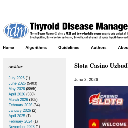
Home
Algorithms
Guidelines
Authors
Abou
Slota Casino Uzbudl
Archives
July 2026
(1)
June 2, 2026
June 2026
(5403)
May 2026
(8865)
April 2026
(550)
March 2026
(105)
February 2026
(34)
January 2026
(2)
April 2025
(1)
February 2024
(1)
November 2023
(1)