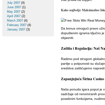
July 2007
(4)
June 2007
(1)
Kako najbolje Maksimalno Isko
May 2007
(2)
April 2007
(2)
March 2007
(4)
February 2007
(4)
Da bonus omogući pravo uživan
January 2007
(3)
dopuštenim igrama ključno je
objasniti.
Zaštita i Regulacija: Naš Na
Radimo pod strogom globalno
partije u potpunosti su slučaj
sredstva zaštićujemo napredn
Zapanjujuća Širina Casino
Naša ponuda igara poput je vrt
sadržaje od renomiranih provaj
posebnim funkcijama, nudimo