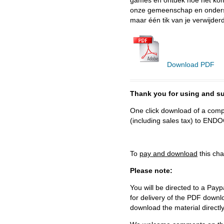
games en ontdek hoe het kom
onze gemeenschap en onderst
maar één tik van je verwijderd
Download PDF
Thank you for using and
One click download of a compl
(including sales tax) to 
To
pay and download
this cha
Please note:
You will be directed to a Payp
for delivery of the PDF downl
download the material directl