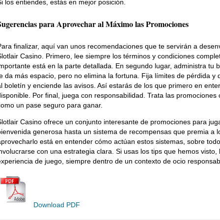
Si los entiendes, estás en mejor posición.
Sugerencias para Aprovechar al Máximo las Promociones
Para finalizar, aquí van unos recomendaciones que te servirán a desenv
Slotlair Casino. Primero, lee siempre los términos y condiciones complet
importante está en la parte detallada. En segundo lugar, administra tu 
te da más espacio, pero no elimina la fortuna. Fija límites de pérdida y
al boletín y enciende las avisos. Así estarás de los que primero en ent
disponible. Por final, juega con responsabilidad. Trata las promociones
como un pase seguro para ganar.
Slotlair Casino ofrece un conjunto interesante de promociones para j
bienvenida generosa hasta un sistema de recompensas que premia a los
aprovecharlo está en entender cómo actúan estos sistemas, sobre todo
involucrarse con una estrategia clara. Si usas los tips que hemos visto, l
experiencia de juego, siempre dentro de un contexto de ocio responsab
Download PDF