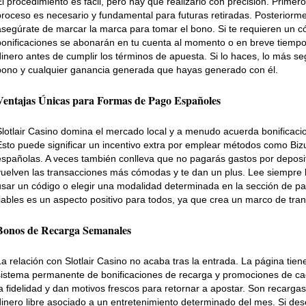
El procedimiento es fácil, pero hay que realizarlo con precisión. Primero
proceso es necesario y fundamental para futuras retiradas. Posteriorme
asegúrate de marcar la marca para tomar el bono. Si te requieren un c
bonificaciones se abonarán en tu cuenta al momento o en breve tiempo.
dinero antes de cumplir los términos de apuesta. Si lo haces, lo más se
bono y cualquier ganancia generada que hayas generado con él.
Ventajas Únicas para Formas de Pago Españoles
Slotlair Casino domina el mercado local y a menudo acuerda bonificac
Esto puede significar un incentivo extra por emplear métodos como Bizu
españolas. A veces también conlleva que no pagarás gastos por depos
vuelven las transacciones más cómodas y te dan un plus. Lee siempre 
usar un código o elegir una modalidad determinada en la sección de p
fiables es un aspecto positivo para todos, ya que crea un marco de tra
Bonos de Recarga Semanales
La relación con Slotlair Casino no acaba tras la entrada. La página tie
sistema permanente de bonificaciones de recarga y promociones de c
la fidelidad y dan motivos frescos para retornar a apostar. Son recarga
dinero libre asociado a un entretenimiento determinado del mes. Si des