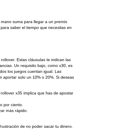
o mano suma para llegar a un premio
 para saber el tiempo que necesitas en
rollover. Estas cláusulas te indican las
nancias. Un requisito bajo, como x30, es
os los juegos cuentan igual. Las
en aportar solo un 10% o 20%. Si deseas
rollover x35 implica que has de apostar
o por ciento.
zar más rápido.
rustración de no poder sacar tu dinero.