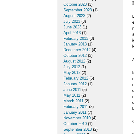
October 2023
(3)
September 2023
(1)
August 2023
(2)
July 2023
(3)
June 2023
(1)
April 2013
(1)
February 2013
(3)
January 2013
(1)
December 2012
(4)
October 2012
(3)
August 2012
(2)
July 2012
(1)
May 2012
(2)
February 2012
(6)
January 2012
(1)
June 2011
(5)
May 2011
(2)
March 2011
(2)
February 2011
(3)
January 2011
(7)
November 2010
(4)
October 2010
(1)
September 2010
(2)