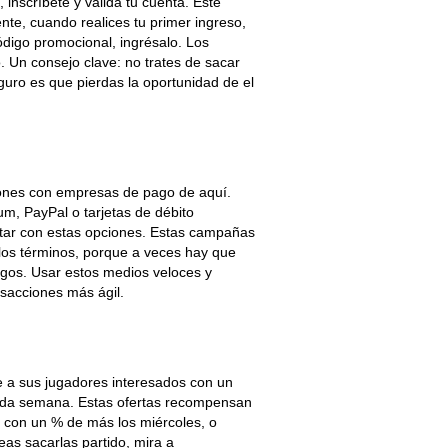
, inscríbete y valida tu cuenta. Este
nte, cuando realices tu primer ingreso,
ódigo promocional, ingrésalo. Los
 Un consejo clave: no trates de sacar
guro es que pierdas la oportunidad de el
iones con empresas de pago de aquí.
m, PayPal o tarjetas de débito
itar con estas opciones. Estas campañas
los términos, porque a veces hay que
agos. Usar estos medios veloces y
nsacciones más ágil.
ne a sus jugadores interesados con un
ada semana. Estas ofertas recompensan
s con un % de más los miércoles, o
eas sacarlas partido, mira a