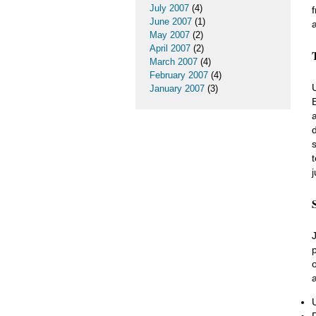
July 2007
(4)
June 2007
(1)
May 2007
(2)
April 2007
(2)
March 2007
(4)
February 2007
(4)
January 2007
(3)
a