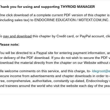
Thank you for using and supporting THYROID MANAGER
One click download of a complete current PDF version of this chapter i
(including sales tax) to ENDOCRINE EDUCATION / MDTEXT.COM,INC.
To
pay and download
this chapter by Credit card, or PayPal account, cl
Please note:
You will be directed to a Paypal site for entering payment information, a
for delivery of the PDF download. If you do not wish to secure the PDF v
download the material directly from the chapter on our Website without
We welcome comments on this service, and this charge, to-
ldegroot@ea
secure income from advertisements and chapter downloads in order to co
free, comprehensive, authoritative, constantly up-dated, Endocrinology
and trainees around the world who visit the website each day of the yea