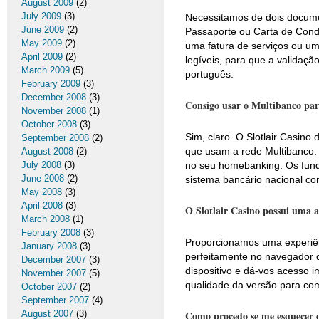
August 2009
(2)
July 2009
(3)
Necessitamos de dois documen
June 2009
(2)
Passaporte ou Carta de Con
May 2009
(2)
uma fatura de serviços ou um
April 2009
(2)
legíveis, para que a validaç
March 2009
(5)
português.
February 2009
(3)
December 2008
(3)
Consigo usar o Multibanco par
November 2008
(1)
October 2008
(3)
Sim, claro. O Slotlair Casino
September 2008
(2)
que usam a rede Multibanco.
August 2008
(2)
July 2008
(3)
no seu homebanking. Os fundo
June 2008
(2)
sistema bancário nacional c
May 2008
(3)
April 2008
(3)
O Slotlair Casino possui uma 
March 2008
(1)
February 2008
(3)
Proporcionamos uma experiên
January 2008
(3)
perfeitamente no navegador d
December 2007
(3)
dispositivo e dá-vos acesso 
November 2007
(5)
qualidade da versão para com
October 2007
(2)
September 2007
(4)
August 2007
(3)
Como procedo se me esquecer 