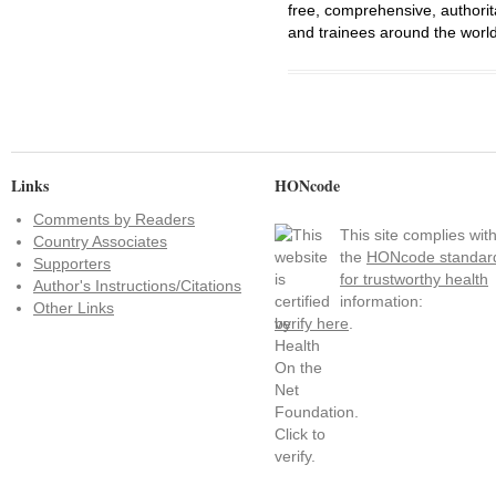
free, comprehensive, authorit
and trainees around the world
Links
HONcode
Comments by Readers
This site complies wit
Country Associates
the
HONcode standar
Supporters
for trustworthy health
Author's Instructions/Citations
information:
Other Links
verify here
.