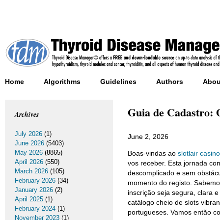
Home
Algorithms
Guidelines
Authors
Abou
Guia de Cadastro: O
Archives
July 2026
(1)
June 2, 2026
June 2026
(5403)
May 2026
(8865)
Boas-vindas ao
slotlair casin
April 2026
(550)
vos receber. Esta jornada co
March 2026
(105)
descomplicado e sem obstácu
February 2026
(34)
momento do registo. Sabemos
January 2026
(2)
inscrição seja segura, clara
April 2025
(1)
catálogo cheio de slots vibr
February 2024
(1)
portugueses. Vamos então c
November 2023
(1)