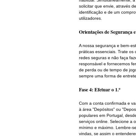
habitual. Simultaneamente, a 
solicitar que envie, através 
identificação e de um compro
utilizadores.
Orientações de Segurança 
A nossa segurança e bem-est
práticas essenciais. Trate os
redes seguras e não faça faz
responsável e fornecemos ferr
de perda ou de tempo de jogo
sempre uma forma de entrete
Fase 4: Efetuar o 1.º
Com a conta confirmada e val
à área "Depósitos" ou "Deposi
populares em Portugal, desde 
serviços online. Selecione a 
mínimo e máximo. Lembre-se 
vindas, se assim o entender