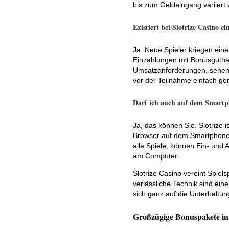
bis zum Geldeingang variiert
Existiert bei Slotrize Casino
Ja. Neue Spieler kriegen ein
Einzahlungen mit Bonusgutha
Umsatzanforderungen, sehen 
vor der Teilnahme einfach ge
Darf ich auch auf dem Smartph
Ja, das können Sie. Slotrize i
Browser auf dem Smartphone od
alle Spiele, können Ein- und 
am Computer.
Slotrize Casino vereint Spiel
verlässliche Technik sind ein
sich ganz auf die Unterhaltu
Großzügige Bonuspakete in