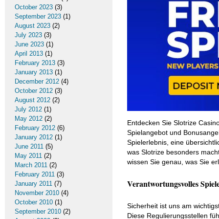
October 2023
(3)
September 2023
(1)
August 2023
(2)
July 2023
(3)
June 2023
(1)
April 2013
(1)
February 2013
(3)
January 2013
(1)
December 2012
(4)
October 2012
(3)
August 2012
(2)
July 2012
(1)
May 2012
(2)
Entdecken Sie Slotrize Casin
February 2012
(6)
Spielangebot und Bonusangebo
January 2012
(1)
Spielerlebnis, eine übersichtl
June 2011
(5)
was Slotrize besonders macht
May 2011
(2)
wissen Sie genau, was Sie er
March 2011
(2)
February 2011
(3)
Verantwortungsvolles Spiel
January 2011
(7)
November 2010
(4)
October 2010
(1)
Sicherheit ist uns am wichtigs
September 2010
(2)
Diese Regulierungsstellen füh