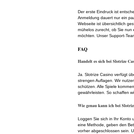
Der erste Eindruck ist entsch
Anmeldung dauert nur ein paa
Webseite ist übersichtlich g
mühelos zurecht, ob Sie nun 
möchten. Unser Support-Team 
FAQ
Handelt es sich bei Slotrize C
Ja. Slotrize Casino verfügt ü
strengen Auflagen. Wir nutze
schützen. Alle Spiele kommen
gewährleisten. So schaffen w
Wie genau kann ich bei Slotri
Loggen Sie sich in Ihr Konto 
eine Methode, geben den Betr
vorher abgeschlossen sein. U