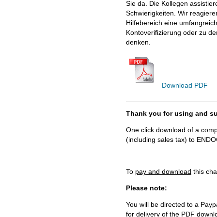
Sie da. Die Kollegen assisti
Schwierigkeiten. Wir reagier
Hilfebereich eine umfangreic
Kontoverifizierung oder zu den
denken.
Download PDF
Thank you for using and
One click download of a compl
(including sales tax) to 
To
pay and download
this cha
Please note:
You will be directed to a Payp
for delivery of the PDF downl