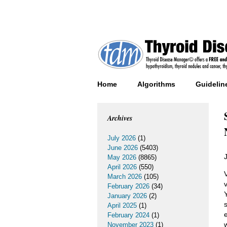
Home
Algorithms
Guidelin
Archives
July 2026
(1)
June 2026
(5403)
May 2026
(8865)
April 2026
(550)
March 2026
(105)
February 2026
(34)
January 2026
(2)
April 2025
(1)
February 2024
(1)
w
November 2023
(1)