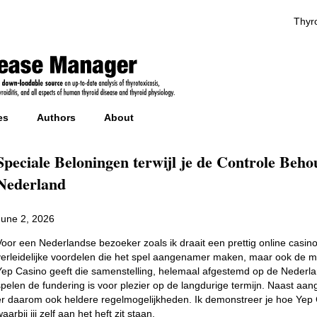
Thyro
es
Authors
About
Speciale Beloningen terwijl je de Controle Beho
Nederland
June 2, 2026
Voor een Nederlandse bezoeker zoals ik draait een prettig online casi
verleidelijke voordelen die het spel aangenamer maken, maar ook de m
Yep Casino geeft die samenstelling, helemaal afgestemd op de Nederland
spelen de fundering is voor plezier op de langdurige termijn. Naast a
er daarom ook heldere regelmogelijkheden. Ik demonstreer je hoe Yep C
aarbij jij zelf aan het heft zit staan.