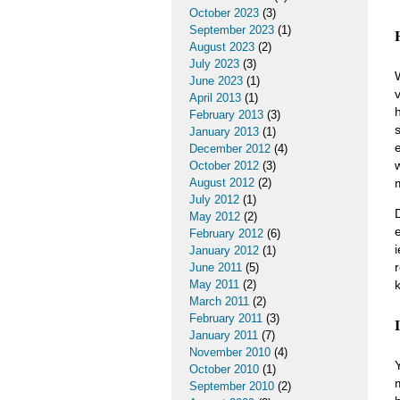
October 2023
(3)
September 2023
(1)
August 2023
(2)
July 2023
(3)
June 2023
(1)
April 2013
(1)
February 2013
(3)
January 2013
(1)
December 2012
(4)
October 2012
(3)
August 2012
(2)
July 2012
(1)
May 2012
(2)
February 2012
(6)
January 2012
(1)
June 2011
(5)
May 2011
(2)
March 2011
(2)
February 2011
(3)
January 2011
(7)
November 2010
(4)
October 2010
(1)
September 2010
(2)