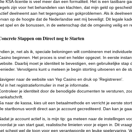
Die KSA-licentie is veel meer dan een formaliteit. Het is een tastbare gar
regels zijn voor het behandelen van klachten, dat mijn geld op gescheid
actief deelneemt aan het tegengaan van gokproblemen. Als ik deelneem 
ervan op de hoogte dat de Nederlandse wet mij beveiligt. Dit legale ka
het spel en de bonussen, in de wetenschap dat de omgeving veilig en re
Concrete Stappen om Direct nog te Starten
Indien je, net als ik, speciale beloningen wilt combineren met individuel
Casino beginnen. Het proces is snel en helder opgezet. In eerste insta
website. Daarbij moet je identiteit te bevestigen, een gebruikelijke sta
eenieder. Vervolgens kunt u meteen je begin storting uitvoeren en de 
Navigeer naar de website van Yep Casino en druk op 'Registreren'.
ul in het registratieformulier in met je informatie.
Controleer je identiteit door de benodigde documenten te versturen, zo
bankafschrift.
Ga naar de kassa, kies uit een betaalmethode en verricht je eerste stort
De startbonus wordt direct aan je account gecrediteerd. Dan kan je gaa
Nadat je account actief is, is mijn tip: ga meteen naar de instellingen vo
voordat je van start gaat, realistische limieten voor je eigen in. Dit vr
het schept wel de toon voor een verantwoorde en leuke spelervaring. Ve