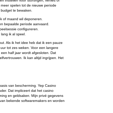
n instellen voor stortingen, verlies of
iet meer spelen tot de nieuwe periode
jn budget te bewaken.
ek of maand wil deponeren.
 een bepaalde periode aanvaard.
peelsessie configureren.
ang ik al speel.
ut. Als ik het idee heb dat ik een pauze
 uur tot zes weken. Voor een langere
 een half jaar wordt afgesloten. Dat
vertrouwen. Ik kan altijd ingrijpen. Het
e basis van bescherming. Yep Casino
der. Dat impliceert dat het casino
erming en geldsaken. Mijn privé gegevens
en van bekende softwaremakers en worden