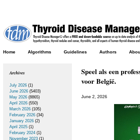
Home
Algorithms
Guidelines
Authors
Abou
Speel als een profe
Archives
voor België.
July 2026
(1)
June 2026
(5403)
June 2, 2026
May 2026
(8865)
April 2026
(550)
March 2026
(105)
February 2026
(34)
January 2026
(2)
April 2025
(1)
February 2024
(1)
November 2023
(1)