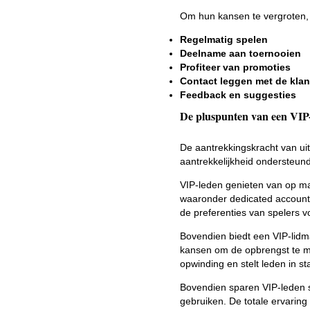
Om hun kansen te vergroten, 
Regelmatig spelen
Deelname aan toernooien
Profiteer van promoties
Contact leggen met de klan
Feedback en suggesties
De pluspunten van een VIP-
De aantrekkingskracht van uit
aantrekkelijkheid ondersteund
VIP-leden genieten van op ma
waaronder dedicated account
de preferenties van spelers 
Bovendien biedt een VIP-lid
kansen om de opbrengst te ma
opwinding en stelt leden in s
Bovendien sparen VIP-leden sn
gebruiken. De totale ervarin