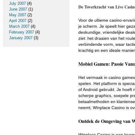
July 2007
(4)
De Toverkracht van Live Casi
June 2007
(1)
May 2007
(2)
Voor de ultieme casino-ervar
April 2007
(2)
je scherm. Je speelt hier gez
March 2007
(4)
deskundige, vriendelijke deale
February 2007
(4)
January 2007
(3)
ziet: het draaien van het roul
verbindende vorm, waar tactiek
krachtig en een ideale manier
Mobiel Gamen: Passie Vanu
Het vermaak in casino games ho
spelen. Het platform is speci
of Android gebruikt. Je hoeft 
scherpe graphics, soepele pres
betaalmethoden en klantenservi
neemt, Winplace Casino is ov
Ontdek de Omgeving van W
Winplace Casino is een levend