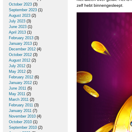
October 2023
(3)
zelf hebt binnengesleept.
September 2023
(1)
August 2023
(2)
July 2023
(3)
June 2023
(1)
April 2013
(1)
February 2013
(3)
January 2013
(1)
December 2012
(4)
October 2012
(3)
August 2012
(2)
July 2012
(1)
May 2012
(2)
February 2012
(6)
January 2012
(1)
June 2011
(5)
May 2011
(2)
March 2011
(2)
February 2011
(3)
January 2011
(7)
November 2010
(4)
October 2010
(1)
September 2010
(2)